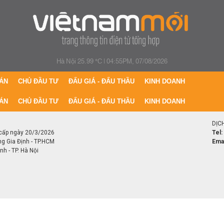
Hà Nội 25.99 °C
|
04:55PM, 07/08/2026
ÁN
CHỦ ĐẦU TƯ
ĐẤU GIÁ - ĐẤU THẦU
KINH DOANH
ÁN
CHỦ ĐẦU TƯ
ĐẤU GIÁ - ĐẤU THẦU
KINH DOANH
DỊC
cấp ngày 20/3/2026
Tel:
ng Gia Định - TP.HCM
Emai
h - TP. Hà Nội