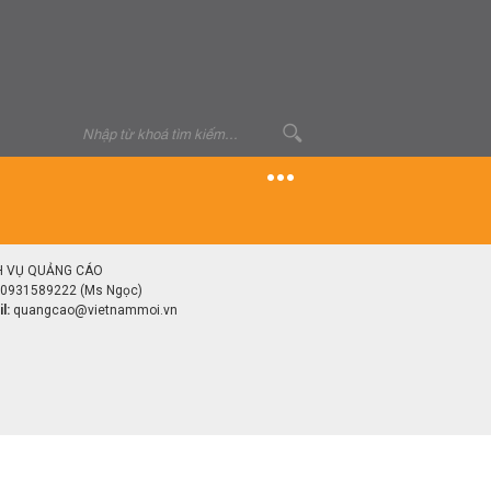
H VỤ QUẢNG CÁO
0931589222 (Ms Ngọc)
l:
quangcao@vietnammoi.vn