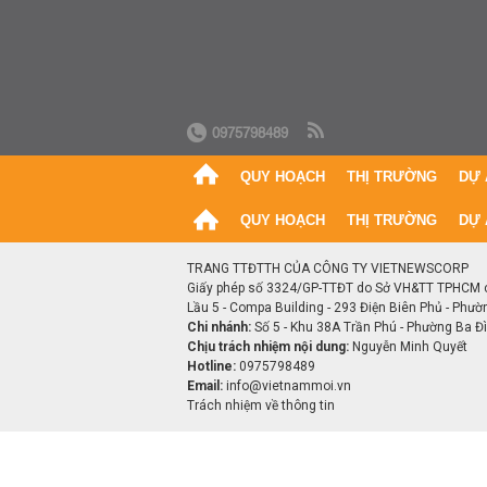
0975798489
QUY HOẠCH
THỊ TRƯỜNG
DỰ 
QUY HOẠCH
THỊ TRƯỜNG
DỰ 
TRANG TTĐTTH CỦA CÔNG TY VIETNEWSCORP
Giấy phép số 3324/GP-TTĐT do Sở VH&TT TPHCM 
Lầu 5 - Compa Building - 293 Điện Biên Phủ - Phườ
Chi nhánh:
Số 5 - Khu 38A Trần Phú - Phường Ba Đìn
Chịu trách nhiệm nội dung:
Nguyễn Minh Quyết
Hotline:
0975798489
Email:
info@vietnammoi.vn
Trách nhiệm về thông tin