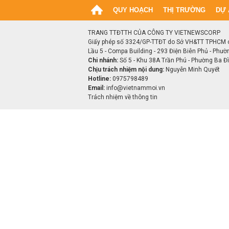
QUY HOẠCH
THỊ TRƯỜNG
DỰ 
TRANG TTĐTTH CỦA CÔNG TY VIETNEWSCORP
Giấy phép số 3324/GP-TTĐT do Sở VH&TT TPHCM 
Lầu 5 - Compa Building - 293 Điện Biên Phủ - Phườ
Chi nhánh:
Số 5 - Khu 38A Trần Phú - Phường Ba Đìn
Chịu trách nhiệm nội dung:
Nguyễn Minh Quyết
Hotline:
0975798489
Email:
info@vietnammoi.vn
Trách nhiệm về thông tin