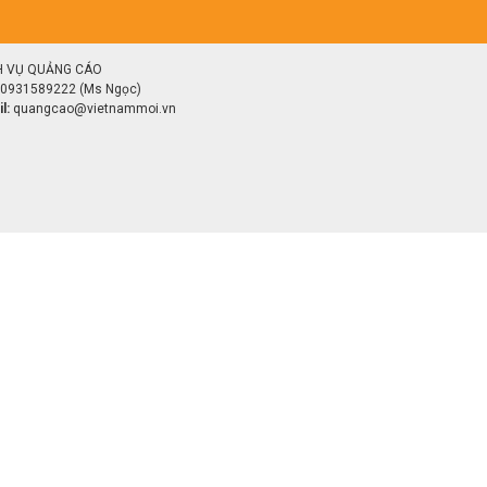
H VỤ QUẢNG CÁO
0931589222 (Ms Ngọc)
l:
quangcao@vietnammoi.vn