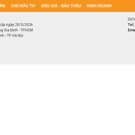
ÁN
CHỦ ĐẦU TƯ
ĐẤU GIÁ - ĐẤU THẦU
KINH DOANH
DỊC
cấp ngày 20/3/2026
Tel:
ng Gia Định - TP.HCM
Emai
h - TP. Hà Nội