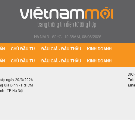
Hà Nội 31.62 °C
|
12:38AM, 08/08/2026
ÁN
CHỦ ĐẦU TƯ
ĐẤU GIÁ - ĐẤU THẦU
KINH DOANH
ÁN
CHỦ ĐẦU TƯ
ĐẤU GIÁ - ĐẤU THẦU
KINH DOANH
DỊC
cấp ngày 20/3/2026
Tel:
ng Gia Định - TP.HCM
Emai
h - TP. Hà Nội