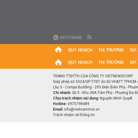
0975798489
QUY HOẠCH
THỊ TRƯỜNG
DỰ 
QUY HOẠCH
THỊ TRƯỜNG
DỰ 
TRANG TTĐTTH CỦA CÔNG TY VIETNEWSCORP
Giấy phép số 3324/GP-TTĐT do Sở VH&TT TPHCM 
Lầu 5 - Compa Building - 293 Điện Biên Phủ - Phườ
Chi nhánh:
Số 5 - Khu 38A Trần Phú - Phường Ba Đìn
Chịu trách nhiệm nội dung:
Nguyễn Minh Quyết
Hotline:
0975798489
Email:
info@vietnammoi.vn
Trách nhiệm về thông tin