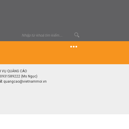
H VỤ QUẢNG CÁO
0931589222 (Ms Ngọc)
l:
quangcao@vietnammoi.vn