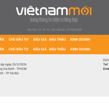
Hà Nội 31.74 °C
|
05:49AM, 07/08/2026
ÁN
CHỦ ĐẦU TƯ
ĐẤU GIÁ - ĐẤU THẦU
KINH DOANH
ÁN
CHỦ ĐẦU TƯ
ĐẤU GIÁ - ĐẤU THẦU
KINH DOANH
DỊC
cấp ngày 20/3/2026
Tel:
ng Gia Định - TP.HCM
Emai
h - TP. Hà Nội