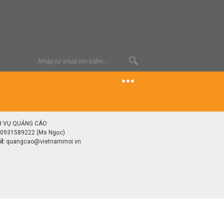
H VỤ QUẢNG CÁO
0931589222 (Ms Ngọc)
l:
quangcao@vietnammoi.vn