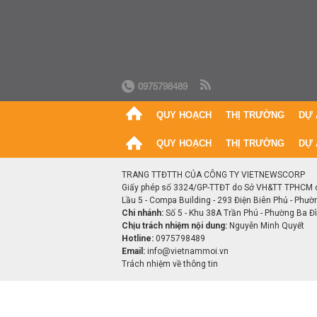
0975798489
QUY HOẠCH
THỊ TRƯỜNG
DỰ 
QUY HOẠCH
THỊ TRƯỜNG
DỰ 
TRANG TTĐTTH CỦA CÔNG TY VIETNEWSCORP
Giấy phép số 3324/GP-TTĐT do Sở VH&TT TPHCM 
Lầu 5 - Compa Building - 293 Điện Biên Phủ - Phườ
Chi nhánh:
Số 5 - Khu 38A Trần Phú - Phường Ba Đìn
Chịu trách nhiệm nội dung:
Nguyễn Minh Quyết
Hotline:
0975798489
Email:
info@vietnammoi.vn
Trách nhiệm về thông tin