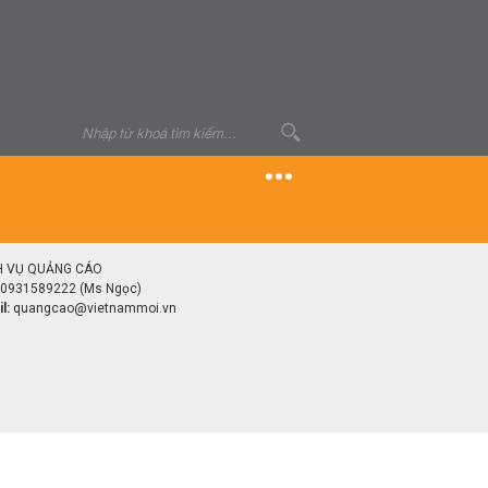
H VỤ QUẢNG CÁO
0931589222 (Ms Ngọc)
l:
quangcao@vietnammoi.vn