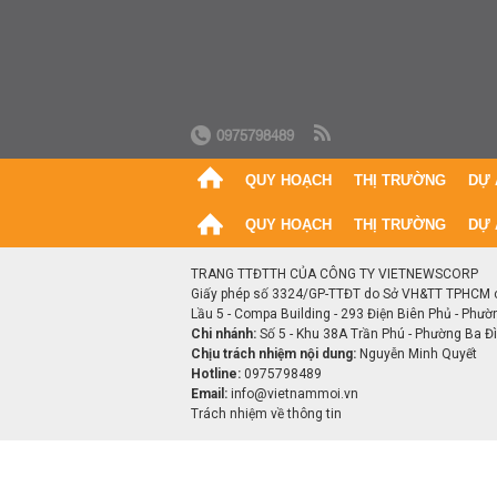
0975798489
QUY HOẠCH
THỊ TRƯỜNG
DỰ 
QUY HOẠCH
THỊ TRƯỜNG
DỰ 
TRANG TTĐTTH CỦA CÔNG TY VIETNEWSCORP
Giấy phép số 3324/GP-TTĐT do Sở VH&TT TPHCM 
Lầu 5 - Compa Building - 293 Điện Biên Phủ - Phườ
Chi nhánh:
Số 5 - Khu 38A Trần Phú - Phường Ba Đìn
Chịu trách nhiệm nội dung:
Nguyễn Minh Quyết
Hotline:
0975798489
Email:
info@vietnammoi.vn
Trách nhiệm về thông tin