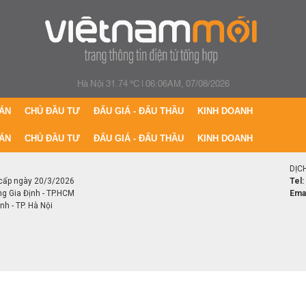
Hà Nội 31.74 °C
|
06:06AM, 07/08/2026
ÁN
CHỦ ĐẦU TƯ
ĐẤU GIÁ - ĐẤU THẦU
KINH DOANH
ÁN
CHỦ ĐẦU TƯ
ĐẤU GIÁ - ĐẤU THẦU
KINH DOANH
DỊC
cấp ngày 20/3/2026
Tel:
ng Gia Định - TP.HCM
Emai
h - TP. Hà Nội