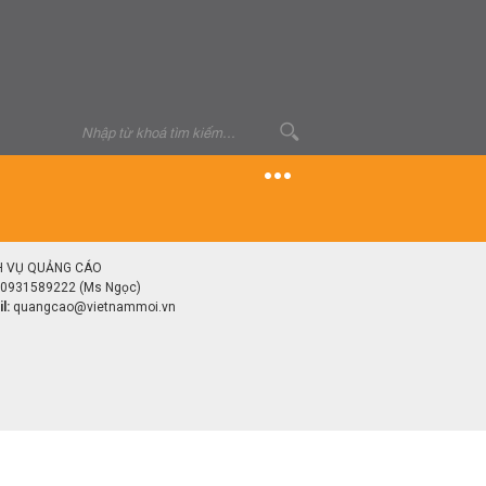
H VỤ QUẢNG CÁO
0931589222 (Ms Ngọc)
l:
quangcao@vietnammoi.vn