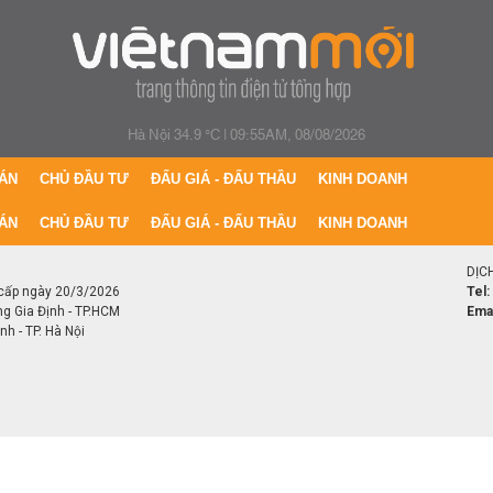
Hà Nội 34.9 °C
|
09:55AM, 08/08/2026
ÁN
CHỦ ĐẦU TƯ
ĐẤU GIÁ - ĐẤU THẦU
KINH DOANH
ÁN
CHỦ ĐẦU TƯ
ĐẤU GIÁ - ĐẤU THẦU
KINH DOANH
DỊC
cấp ngày 20/3/2026
Tel:
ng Gia Định - TP.HCM
Emai
h - TP. Hà Nội