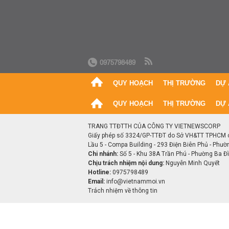
0975798489
QUY HOẠCH
THỊ TRƯỜNG
DỰ 
QUY HOẠCH
THỊ TRƯỜNG
DỰ 
TRANG TTĐTTH CỦA CÔNG TY VIETNEWSCORP
Giấy phép số 3324/GP-TTĐT do Sở VH&TT TPHCM 
Lầu 5 - Compa Building - 293 Điện Biên Phủ - Phườ
Chi nhánh:
Số 5 - Khu 38A Trần Phú - Phường Ba Đìn
Chịu trách nhiệm nội dung:
Nguyễn Minh Quyết
Hotline:
0975798489
Email:
info@vietnammoi.vn
Trách nhiệm về thông tin