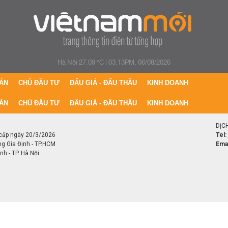
Hà Nội 27.09 °C
|
03:13PM, 06/08/2026
ÁN
CHỦ ĐẦU TƯ
ĐẤU GIÁ - ĐẤU THẦU
KINH DOANH
ÁN
CHỦ ĐẦU TƯ
ĐẤU GIÁ - ĐẤU THẦU
KINH DOANH
DỊC
cấp ngày 20/3/2026
Tel:
ng Gia Định - TP.HCM
Emai
h - TP. Hà Nội