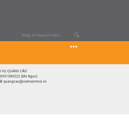
H VỤ QUẢNG CÁO
0931589222 (Ms Ngọc)
l:
quangcao@vietnammoi.vn