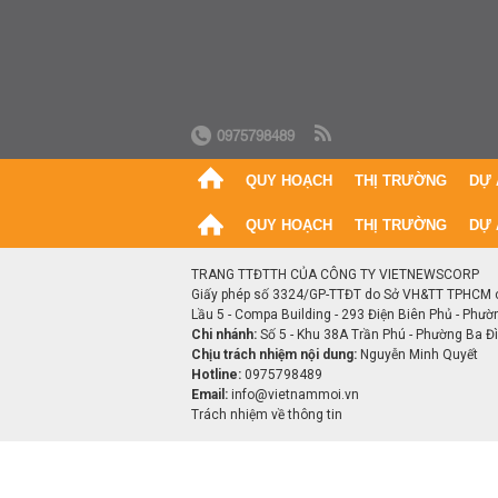
0975798489
QUY HOẠCH
THỊ TRƯỜNG
DỰ 
QUY HOẠCH
THỊ TRƯỜNG
DỰ 
TRANG TTĐTTH CỦA CÔNG TY VIETNEWSCORP
Giấy phép số 3324/GP-TTĐT do Sở VH&TT TPHCM 
Lầu 5 - Compa Building - 293 Điện Biên Phủ - Phườ
Chi nhánh:
Số 5 - Khu 38A Trần Phú - Phường Ba Đìn
Chịu trách nhiệm nội dung:
Nguyễn Minh Quyết
Hotline:
0975798489
Email:
info@vietnammoi.vn
Trách nhiệm về thông tin