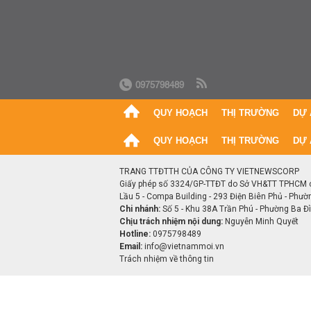
0975798489
QUY HOẠCH
THỊ TRƯỜNG
DỰ 
QUY HOẠCH
THỊ TRƯỜNG
DỰ 
TRANG TTĐTTH CỦA CÔNG TY VIETNEWSCORP
Giấy phép số 3324/GP-TTĐT do Sở VH&TT TPHCM 
Lầu 5 - Compa Building - 293 Điện Biên Phủ - Phườ
Chi nhánh:
Số 5 - Khu 38A Trần Phú - Phường Ba Đìn
Chịu trách nhiệm nội dung:
Nguyễn Minh Quyết
Hotline:
0975798489
Email:
info@vietnammoi.vn
Trách nhiệm về thông tin