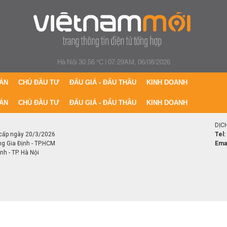
Hà Nội 30.56 °C
|
07:29AM, 06/08/2026
ÁN
CHỦ ĐẦU TƯ
ĐẤU GIÁ - ĐẤU THẦU
KINH DOANH
ÁN
CHỦ ĐẦU TƯ
ĐẤU GIÁ - ĐẤU THẦU
KINH DOANH
DỊC
cấp ngày 20/3/2026
Tel:
ng Gia Định - TP.HCM
Emai
h - TP. Hà Nội