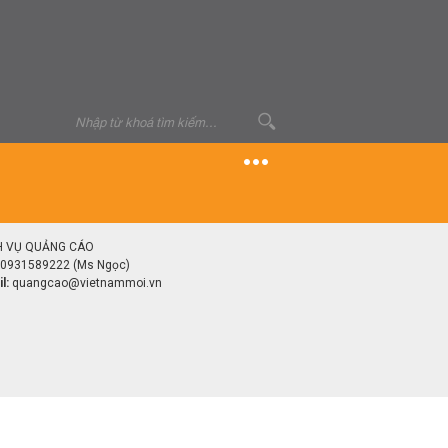
H VỤ QUẢNG CÁO
0931589222 (Ms Ngọc)
l:
quangcao@vietnammoi.vn