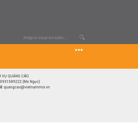
H VỤ QUẢNG CÁO
0931589222 (Ms Ngọc)
l:
quangcao@vietnammoi.vn