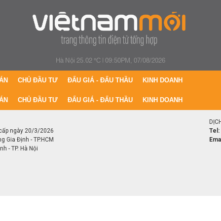
Hà Nội 25.02 °C
|
09:50PM, 07/08/2026
ÁN
CHỦ ĐẦU TƯ
ĐẤU GIÁ - ĐẤU THẦU
KINH DOANH
ÁN
CHỦ ĐẦU TƯ
ĐẤU GIÁ - ĐẤU THẦU
KINH DOANH
DỊC
cấp ngày 20/3/2026
Tel:
ng Gia Định - TP.HCM
Emai
h - TP. Hà Nội