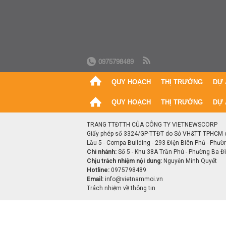
0975798489
QUY HOẠCH
THỊ TRƯỜNG
DỰ 
QUY HOẠCH
THỊ TRƯỜNG
DỰ 
TRANG TTĐTTH CỦA CÔNG TY VIETNEWSCORP
Giấy phép số 3324/GP-TTĐT do Sở VH&TT TPHCM 
Lầu 5 - Compa Building - 293 Điện Biên Phủ - Phườ
Chi nhánh:
Số 5 - Khu 38A Trần Phú - Phường Ba Đìn
Chịu trách nhiệm nội dung:
Nguyễn Minh Quyết
Hotline:
0975798489
Email:
info@vietnammoi.vn
Trách nhiệm về thông tin