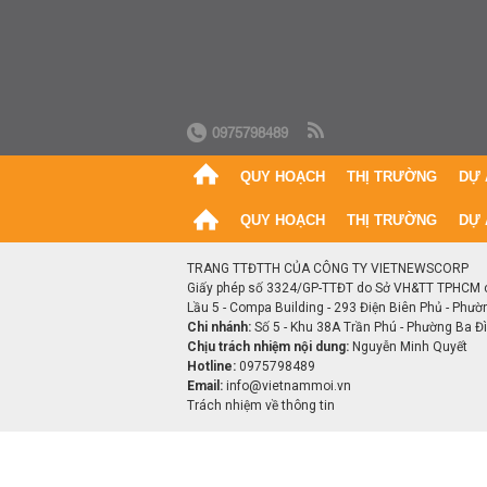
0975798489
QUY HOẠCH
THỊ TRƯỜNG
DỰ 
QUY HOẠCH
THỊ TRƯỜNG
DỰ 
TRANG TTĐTTH CỦA CÔNG TY VIETNEWSCORP
Giấy phép số 3324/GP-TTĐT do Sở VH&TT TPHCM 
Lầu 5 - Compa Building - 293 Điện Biên Phủ - Phườ
Chi nhánh:
Số 5 - Khu 38A Trần Phú - Phường Ba Đìn
Chịu trách nhiệm nội dung:
Nguyễn Minh Quyết
Hotline:
0975798489
Email:
info@vietnammoi.vn
Trách nhiệm về thông tin