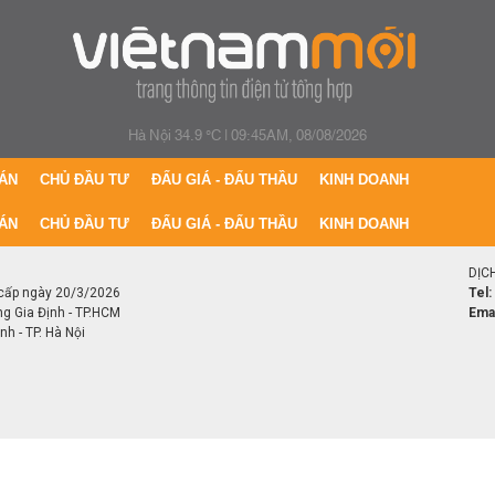
Hà Nội 34.9 °C
|
09:45AM, 08/08/2026
ÁN
CHỦ ĐẦU TƯ
ĐẤU GIÁ - ĐẤU THẦU
KINH DOANH
ÁN
CHỦ ĐẦU TƯ
ĐẤU GIÁ - ĐẤU THẦU
KINH DOANH
DỊC
cấp ngày 20/3/2026
Tel:
ng Gia Định - TP.HCM
Emai
h - TP. Hà Nội