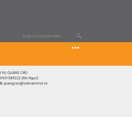
H VỤ QUẢNG CÁO
0931589222 (Ms Ngọc)
l:
quangcao@vietnammoi.vn