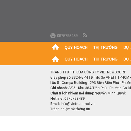
0975798489
QUY HOẠCH
THỊ TRƯỜNG
DỰ 
QUY HOẠCH
THỊ TRƯỜNG
DỰ 
TRANG TTĐTTH CỦA CÔNG TY VIETNEWSCORP
Giấy phép số 3324/GP-TTĐT do Sở VH&TT TPHCM 
Lầu 5 - Compa Building - 293 Điện Biên Phủ - Phườ
Chi nhánh:
Số 5 - Khu 38A Trần Phú - Phường Ba Đìn
Chịu trách nhiệm nội dung:
Nguyễn Minh Quyết
Hotline:
0975798489
Email:
info@vietnammoi.vn
Trách nhiệm về thông tin