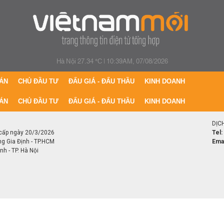
Hà Nội 27.34 °C
|
10:39AM, 07/08/2026
ÁN
CHỦ ĐẦU TƯ
ĐẤU GIÁ - ĐẤU THẦU
KINH DOANH
ÁN
CHỦ ĐẦU TƯ
ĐẤU GIÁ - ĐẤU THẦU
KINH DOANH
DỊC
cấp ngày 20/3/2026
Tel:
ng Gia Định - TP.HCM
Emai
h - TP. Hà Nội