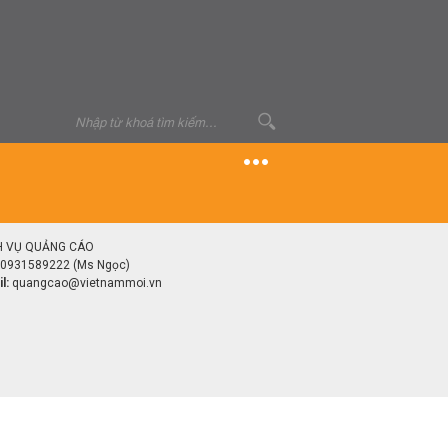
H VỤ QUẢNG CÁO
0931589222 (Ms Ngọc)
l:
quangcao@vietnammoi.vn