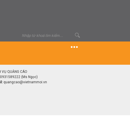
H VỤ QUẢNG CÁO
0931589222 (Ms Ngọc)
l:
quangcao@vietnammoi.vn