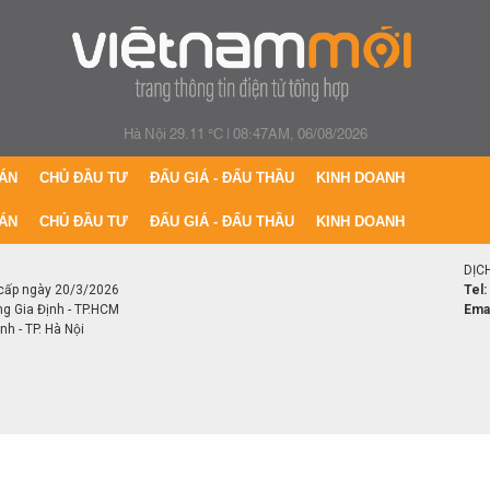
Hà Nội 29.11 °C
|
08:47AM, 06/08/2026
ÁN
CHỦ ĐẦU TƯ
ĐẤU GIÁ - ĐẤU THẦU
KINH DOANH
ÁN
CHỦ ĐẦU TƯ
ĐẤU GIÁ - ĐẤU THẦU
KINH DOANH
DỊC
cấp ngày 20/3/2026
Tel:
ng Gia Định - TP.HCM
Emai
h - TP. Hà Nội