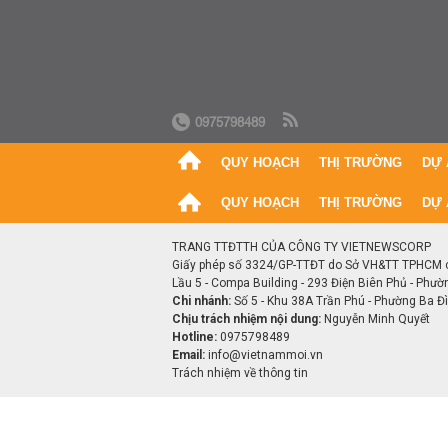
0975798489
QUY HOẠCH
THỊ TRƯỜNG
DỰ 
QUY HOẠCH
THỊ TRƯỜNG
DỰ 
TRANG TTĐTTH CỦA CÔNG TY VIETNEWSCORP
Giấy phép số 3324/GP-TTĐT do Sở VH&TT TPHCM 
Lầu 5 - Compa Building - 293 Điện Biên Phủ - Phườ
Chi nhánh:
Số 5 - Khu 38A Trần Phú - Phường Ba Đìn
Chịu trách nhiệm nội dung:
Nguyễn Minh Quyết
Hotline:
0975798489
Email:
info@vietnammoi.vn
Trách nhiệm về thông tin