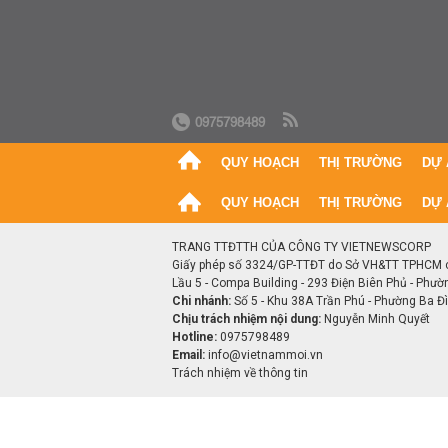
0975798489
QUY HOẠCH
THỊ TRƯỜNG
DỰ 
QUY HOẠCH
THỊ TRƯỜNG
DỰ 
TRANG TTĐTTH CỦA CÔNG TY VIETNEWSCORP
Giấy phép số 3324/GP-TTĐT do Sở VH&TT TPHCM 
Lầu 5 - Compa Building - 293 Điện Biên Phủ - Phườ
Chi nhánh:
Số 5 - Khu 38A Trần Phú - Phường Ba Đìn
Chịu trách nhiệm nội dung:
Nguyễn Minh Quyết
Hotline:
0975798489
Email:
info@vietnammoi.vn
Trách nhiệm về thông tin