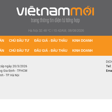
Hà Nội 32.48 °C
|
10:42AM, 08/08/2026
ÁN
CHỦ ĐẦU TƯ
ĐẤU GIÁ - ĐẤU THẦU
KINH DOANH
ÁN
CHỦ ĐẦU TƯ
ĐẤU GIÁ - ĐẤU THẦU
KINH DOANH
DỊC
cấp ngày 20/3/2026
Tel:
ng Gia Định - TP.HCM
Emai
h - TP. Hà Nội