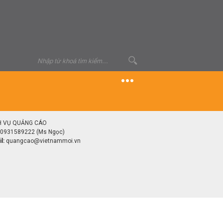
H VỤ QUẢNG CÁO
0931589222 (Ms Ngọc)
l:
quangcao@vietnammoi.vn