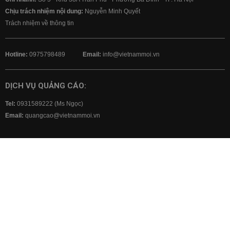
Chịu trách nhiệm nội dung:
Nguyễn Minh Quyết
Trách nhiệm về thông tin
Hotline:
0975798489
Email:
info@vietnammoi.vn
DỊCH VỤ QUẢNG CÁO:
Tel:
0931589222 (Ms Ngọc)
Email:
quangcao@vietnammoi.vn