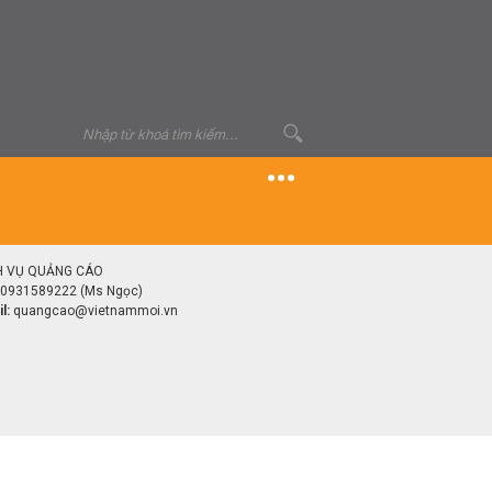
H VỤ QUẢNG CÁO
0931589222 (Ms Ngọc)
l:
quangcao@vietnammoi.vn