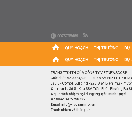
0975798489
QUY HOẠCH
THỊ TRƯỜNG
DỰ 
QUY HOẠCH
THỊ TRƯỜNG
DỰ 
TRANG TTĐTTH CỦA CÔNG TY VIETNEWSCORP
Giấy phép số 3324/GP-TTĐT do Sở VH&TT TPHCM 
Lầu 5 - Compa Building - 293 Điện Biên Phủ - Phườ
Chi nhánh:
Số 5 - Khu 38A Trần Phú - Phường Ba Đìn
Chịu trách nhiệm nội dung:
Nguyễn Minh Quyết
Hotline:
0975798489
Email:
info@vietnammoi.vn
Trách nhiệm về thông tin