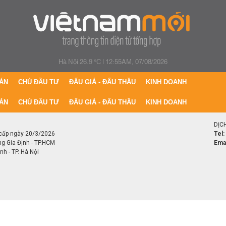
Hà Nội 26.9 °C
|
12:55AM, 07/08/2026
ÁN
CHỦ ĐẦU TƯ
ĐẤU GIÁ - ĐẤU THẦU
KINH DOANH
ÁN
CHỦ ĐẦU TƯ
ĐẤU GIÁ - ĐẤU THẦU
KINH DOANH
DỊC
cấp ngày 20/3/2026
Tel:
ng Gia Định - TP.HCM
Emai
h - TP. Hà Nội