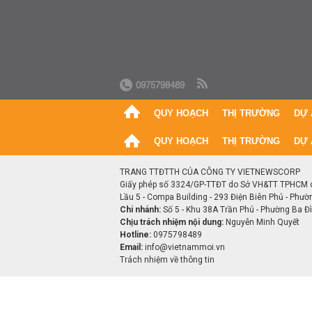
0975798489
QUY HOẠCH
THỊ TRƯỜNG
DỰ 
QUY HOẠCH
THỊ TRƯỜNG
DỰ 
TRANG TTĐTTH CỦA CÔNG TY VIETNEWSCORP
Giấy phép số 3324/GP-TTĐT do Sở VH&TT TPHCM 
Lầu 5 - Compa Building - 293 Điện Biên Phủ - Phườ
Chi nhánh:
Số 5 - Khu 38A Trần Phú - Phường Ba Đìn
Chịu trách nhiệm nội dung:
Nguyễn Minh Quyết
Hotline:
0975798489
Email:
info@vietnammoi.vn
Trách nhiệm về thông tin