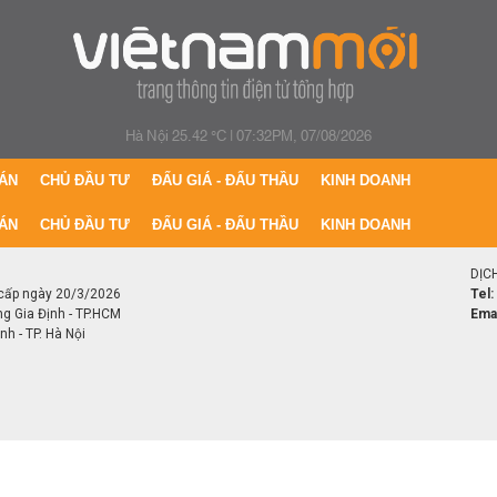
Hà Nội 25.42 °C
|
07:32PM, 07/08/2026
ÁN
CHỦ ĐẦU TƯ
ĐẤU GIÁ - ĐẤU THẦU
KINH DOANH
ÁN
CHỦ ĐẦU TƯ
ĐẤU GIÁ - ĐẤU THẦU
KINH DOANH
DỊC
cấp ngày 20/3/2026
Tel:
ng Gia Định - TP.HCM
Emai
h - TP. Hà Nội