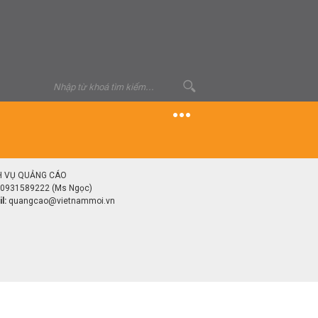
H VỤ QUẢNG CÁO
0931589222 (Ms Ngọc)
l:
quangcao@vietnammoi.vn