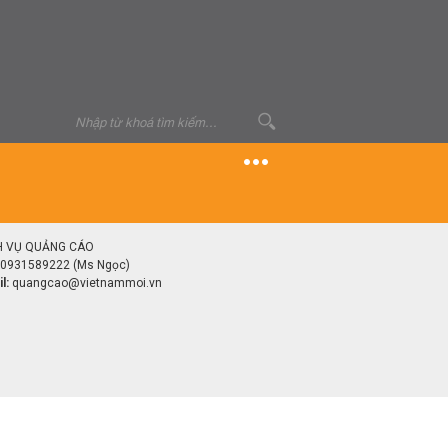
H VỤ QUẢNG CÁO
0931589222 (Ms Ngọc)
l:
quangcao@vietnammoi.vn