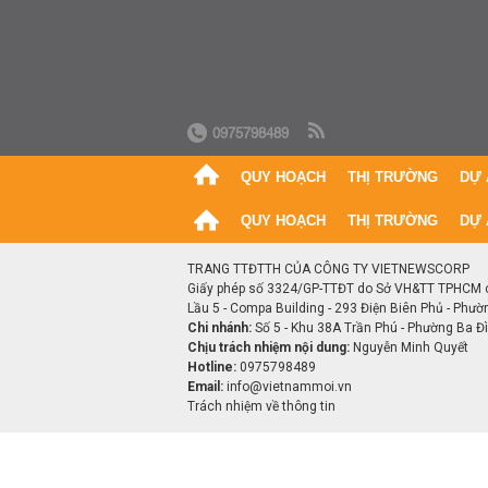
0975798489
QUY HOẠCH
THỊ TRƯỜNG
DỰ 
QUY HOẠCH
THỊ TRƯỜNG
DỰ 
TRANG TTĐTTH CỦA CÔNG TY VIETNEWSCORP
Giấy phép số 3324/GP-TTĐT do Sở VH&TT TPHCM 
Lầu 5 - Compa Building - 293 Điện Biên Phủ - Phườ
Chi nhánh:
Số 5 - Khu 38A Trần Phú - Phường Ba Đìn
Chịu trách nhiệm nội dung:
Nguyễn Minh Quyết
Hotline:
0975798489
Email:
info@vietnammoi.vn
Trách nhiệm về thông tin