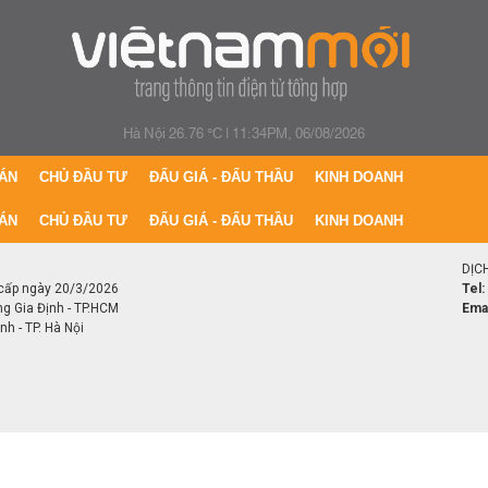
Hà Nội 26.76 °C
|
11:34PM, 06/08/2026
ÁN
CHỦ ĐẦU TƯ
ĐẤU GIÁ - ĐẤU THẦU
KINH DOANH
ÁN
CHỦ ĐẦU TƯ
ĐẤU GIÁ - ĐẤU THẦU
KINH DOANH
DỊC
cấp ngày 20/3/2026
Tel:
ng Gia Định - TP.HCM
Emai
h - TP. Hà Nội