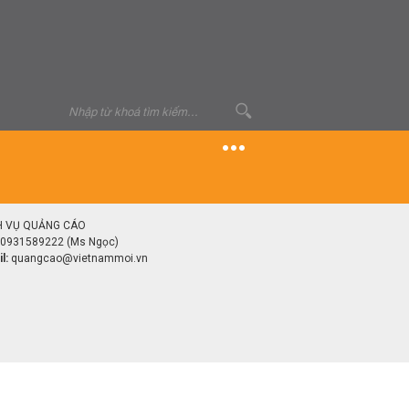
H VỤ QUẢNG CÁO
0931589222 (Ms Ngọc)
l:
quangcao@vietnammoi.vn