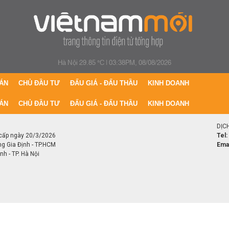
Hà Nội 29.85 °C
|
03:38PM, 08/08/2026
ÁN
CHỦ ĐẦU TƯ
ĐẤU GIÁ - ĐẤU THẦU
KINH DOANH
ÁN
CHỦ ĐẦU TƯ
ĐẤU GIÁ - ĐẤU THẦU
KINH DOANH
DỊC
cấp ngày 20/3/2026
Tel:
ng Gia Định - TP.HCM
Emai
h - TP. Hà Nội