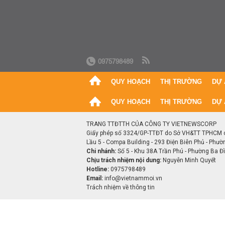
0975798489
QUY HOẠCH
THỊ TRƯỜNG
DỰ 
QUY HOẠCH
THỊ TRƯỜNG
DỰ 
TRANG TTĐTTH CỦA CÔNG TY VIETNEWSCORP
Giấy phép số 3324/GP-TTĐT do Sở VH&TT TPHCM 
Lầu 5 - Compa Building - 293 Điện Biên Phủ - Phườ
Chi nhánh:
Số 5 - Khu 38A Trần Phú - Phường Ba Đìn
Chịu trách nhiệm nội dung:
Nguyễn Minh Quyết
Hotline:
0975798489
Email:
info@vietnammoi.vn
Trách nhiệm về thông tin