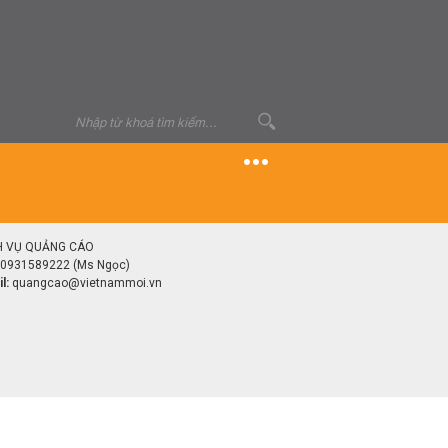
H VỤ QUẢNG CÁO
0931589222 (Ms Ngọc)
l:
quangcao@vietnammoi.vn