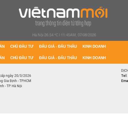
Hà Nội 26.54 °C
|
11:45AM, 07/08/2026
ÁN
CHỦ ĐẦU TƯ
ĐẤU GIÁ - ĐẤU THẦU
KINH DOANH
ÁN
CHỦ ĐẦU TƯ
ĐẤU GIÁ - ĐẤU THẦU
KINH DOANH
DỊC
cấp ngày 20/3/2026
Tel:
ng Gia Định - TP.HCM
Emai
h - TP. Hà Nội