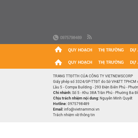
0975798489
QUY HOẠCH
THỊ TRƯỜNG
DỰ 
QUY HOẠCH
THỊ TRƯỜNG
DỰ 
TRANG TTĐTTH CỦA CÔNG TY VIETNEWSCORP
Giấy phép số 3324/GP-TTĐT do Sở VH&TT TPHCM 
Lầu 5 - Compa Building - 293 Điện Biên Phủ - Phườ
Chi nhánh:
Số 5 - Khu 38A Trần Phú - Phường Ba Đìn
Chịu trách nhiệm nội dung:
Nguyễn Minh Quyết
Hotline:
0975798489
Email:
info@vietnammoi.vn
Trách nhiệm về thông tin