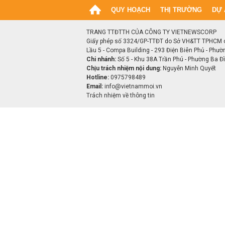
QUY HOẠCH
THỊ TRƯỜNG
DỰ 
TRANG TTĐTTH CỦA CÔNG TY VIETNEWSCORP
Giấy phép số 3324/GP-TTĐT do Sở VH&TT TPHCM 
Lầu 5 - Compa Building - 293 Điện Biên Phủ - Phườ
Chi nhánh:
Số 5 - Khu 38A Trần Phú - Phường Ba Đìn
Chịu trách nhiệm nội dung:
Nguyễn Minh Quyết
Hotline:
0975798489
Email:
info@vietnammoi.vn
Trách nhiệm về thông tin