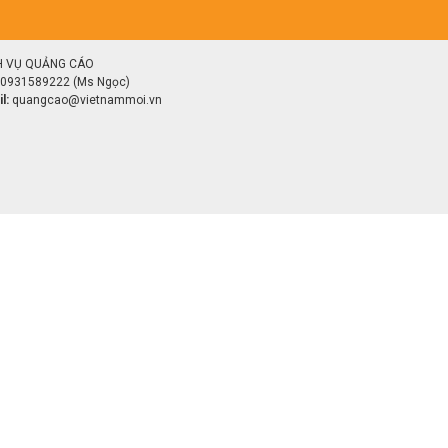
H VỤ QUẢNG CÁO
0931589222 (Ms Ngọc)
l:
quangcao@vietnammoi.vn