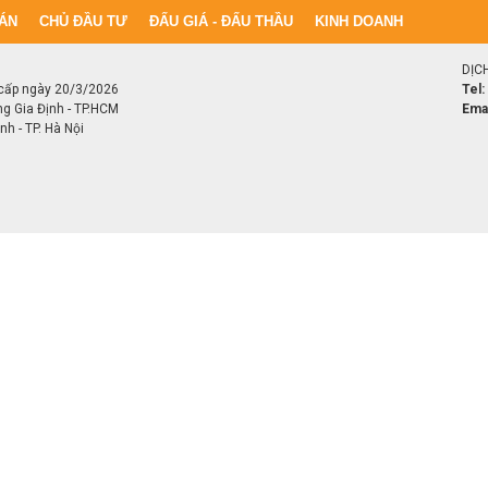
ÁN
CHỦ ĐẦU TƯ
ĐẤU GIÁ - ĐẤU THẦU
KINH DOANH
DỊC
cấp ngày 20/3/2026
Tel:
ng Gia Định - TP.HCM
Emai
h - TP. Hà Nội