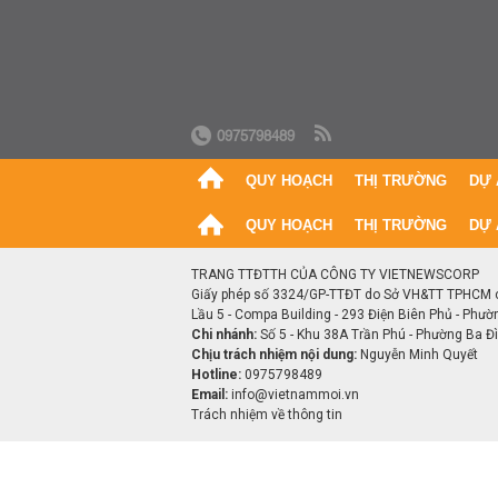
0975798489
QUY HOẠCH
THỊ TRƯỜNG
DỰ 
QUY HOẠCH
THỊ TRƯỜNG
DỰ 
TRANG TTĐTTH CỦA CÔNG TY VIETNEWSCORP
Giấy phép số 3324/GP-TTĐT do Sở VH&TT TPHCM 
Lầu 5 - Compa Building - 293 Điện Biên Phủ - Phườ
Chi nhánh:
Số 5 - Khu 38A Trần Phú - Phường Ba Đìn
Chịu trách nhiệm nội dung:
Nguyễn Minh Quyết
Hotline:
0975798489
Email:
info@vietnammoi.vn
Trách nhiệm về thông tin