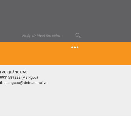
H VỤ QUẢNG CÁO
0931589222 (Ms Ngọc)
l:
quangcao@vietnammoi.vn