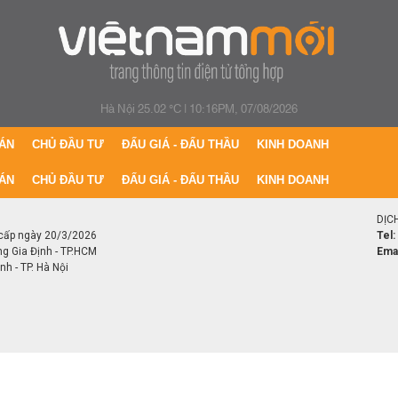
Hà Nội 25.02 °C
|
10:16PM, 07/08/2026
ÁN
CHỦ ĐẦU TƯ
ĐẤU GIÁ - ĐẤU THẦU
KINH DOANH
ÁN
CHỦ ĐẦU TƯ
ĐẤU GIÁ - ĐẤU THẦU
KINH DOANH
DỊC
cấp ngày 20/3/2026
Tel:
ng Gia Định - TP.HCM
Emai
h - TP. Hà Nội