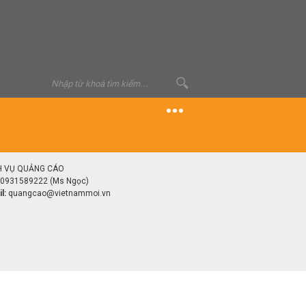
H VỤ QUẢNG CÁO
0931589222 (Ms Ngọc)
l:
quangcao@vietnammoi.vn