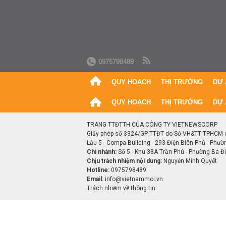
0975798489
QUY HOẠCH
THỊ TRƯỜNG
DỰ 
QUY HOẠCH
THỊ TRƯỜNG
DỰ 
TRANG TTĐTTH CỦA CÔNG TY VIETNEWSCORP
Giấy phép số 3324/GP-TTĐT do Sở VH&TT TPHCM 
Lầu 5 - Compa Building - 293 Điện Biên Phủ - Phườ
Chi nhánh:
Số 5 - Khu 38A Trần Phú - Phường Ba Đìn
Chịu trách nhiệm nội dung:
Nguyễn Minh Quyết
Hotline:
0975798489
Email:
info@vietnammoi.vn
Trách nhiệm về thông tin