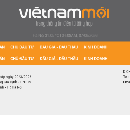
Hà Nội 31.05 °C
|
04:09AM, 07/08/2026
ÁN
CHỦ ĐẦU TƯ
ĐẤU GIÁ - ĐẤU THẦU
KINH DOANH
ÁN
CHỦ ĐẦU TƯ
ĐẤU GIÁ - ĐẤU THẦU
KINH DOANH
DỊC
cấp ngày 20/3/2026
Tel:
ng Gia Định - TP.HCM
Emai
h - TP. Hà Nội