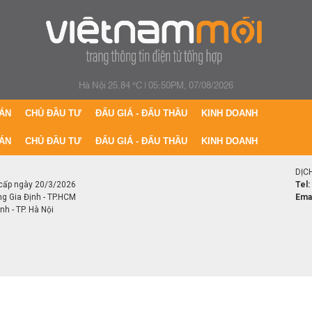
Hà Nội 25.84 °C
|
05:50PM, 07/08/2026
ÁN
CHỦ ĐẦU TƯ
ĐẤU GIÁ - ĐẤU THẦU
KINH DOANH
ÁN
CHỦ ĐẦU TƯ
ĐẤU GIÁ - ĐẤU THẦU
KINH DOANH
DỊC
cấp ngày 20/3/2026
Tel:
ng Gia Định - TP.HCM
Emai
h - TP. Hà Nội