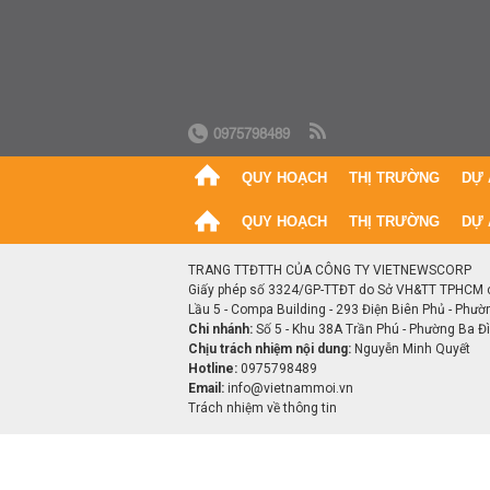
0975798489
QUY HOẠCH
THỊ TRƯỜNG
DỰ 
QUY HOẠCH
THỊ TRƯỜNG
DỰ 
TRANG TTĐTTH CỦA CÔNG TY VIETNEWSCORP
Giấy phép số 3324/GP-TTĐT do Sở VH&TT TPHCM 
Lầu 5 - Compa Building - 293 Điện Biên Phủ - Phườ
Chi nhánh:
Số 5 - Khu 38A Trần Phú - Phường Ba Đìn
Chịu trách nhiệm nội dung:
Nguyễn Minh Quyết
Hotline:
0975798489
Email:
info@vietnammoi.vn
Trách nhiệm về thông tin