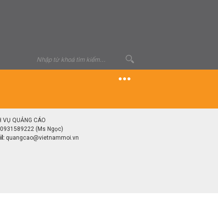
H VỤ QUẢNG CÁO
0931589222 (Ms Ngọc)
l:
quangcao@vietnammoi.vn