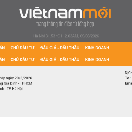
Hà Nội 31.53 °C
|
12:03AM, 09/08/2026
ÁN
CHỦ ĐẦU TƯ
ĐẤU GIÁ - ĐẤU THẦU
KINH DOANH
ÁN
CHỦ ĐẦU TƯ
ĐẤU GIÁ - ĐẤU THẦU
KINH DOANH
DỊC
cấp ngày 20/3/2026
Tel:
ng Gia Định - TP.HCM
Emai
h - TP. Hà Nội