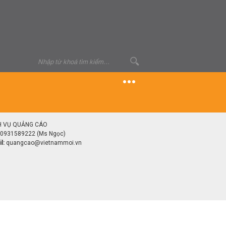
H VỤ QUẢNG CÁO
0931589222 (Ms Ngọc)
l:
quangcao@vietnammoi.vn