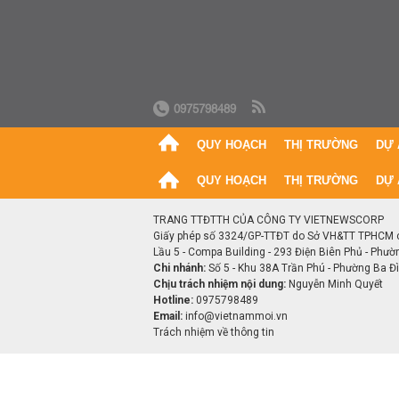
0975798489
QUY HOẠCH
THỊ TRƯỜNG
DỰ 
QUY HOẠCH
THỊ TRƯỜNG
DỰ 
TRANG TTĐTTH CỦA CÔNG TY VIETNEWSCORP
Giấy phép số 3324/GP-TTĐT do Sở VH&TT TPHCM 
Lầu 5 - Compa Building - 293 Điện Biên Phủ - Phườ
Chi nhánh:
Số 5 - Khu 38A Trần Phú - Phường Ba Đìn
Chịu trách nhiệm nội dung:
Nguyễn Minh Quyết
Hotline:
0975798489
Email:
info@vietnammoi.vn
Trách nhiệm về thông tin