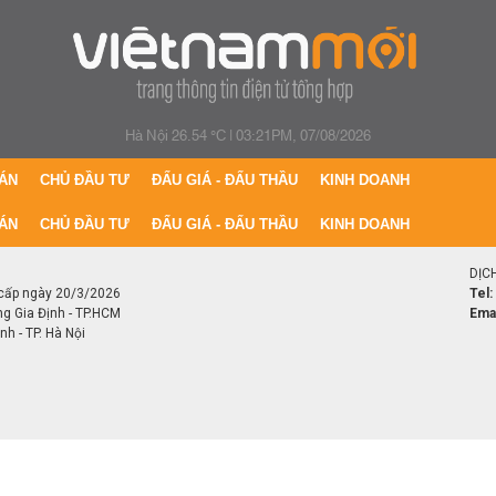
Hà Nội 26.54 °C
|
03:21PM, 07/08/2026
ÁN
CHỦ ĐẦU TƯ
ĐẤU GIÁ - ĐẤU THẦU
KINH DOANH
ÁN
CHỦ ĐẦU TƯ
ĐẤU GIÁ - ĐẤU THẦU
KINH DOANH
DỊC
cấp ngày 20/3/2026
Tel:
ng Gia Định - TP.HCM
Emai
h - TP. Hà Nội