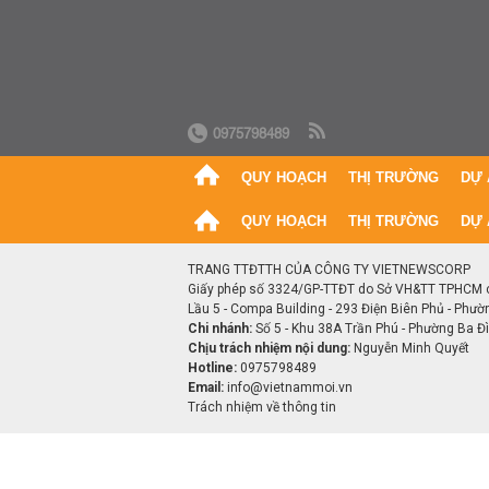
0975798489
QUY HOẠCH
THỊ TRƯỜNG
DỰ 
QUY HOẠCH
THỊ TRƯỜNG
DỰ 
TRANG TTĐTTH CỦA CÔNG TY VIETNEWSCORP
Giấy phép số 3324/GP-TTĐT do Sở VH&TT TPHCM 
Lầu 5 - Compa Building - 293 Điện Biên Phủ - Phườ
Chi nhánh:
Số 5 - Khu 38A Trần Phú - Phường Ba Đìn
Chịu trách nhiệm nội dung:
Nguyễn Minh Quyết
Hotline:
0975798489
Email:
info@vietnammoi.vn
Trách nhiệm về thông tin