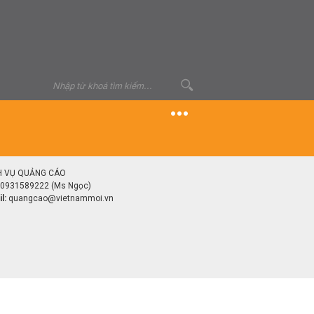
H VỤ QUẢNG CÁO
0931589222 (Ms Ngọc)
l:
quangcao@vietnammoi.vn