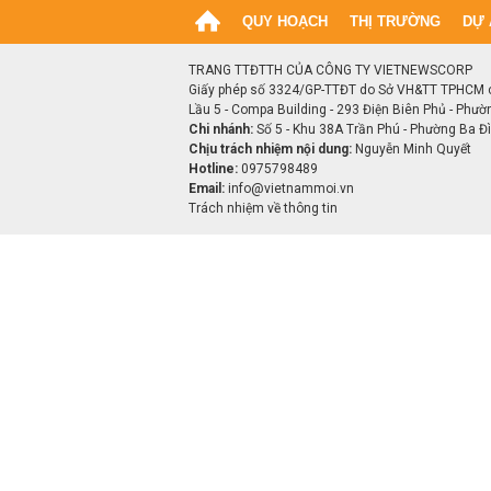
QUY HOẠCH
THỊ TRƯỜNG
DỰ 
TRANG TTĐTTH CỦA CÔNG TY VIETNEWSCORP
Giấy phép số 3324/GP-TTĐT do Sở VH&TT TPHCM 
Lầu 5 - Compa Building - 293 Điện Biên Phủ - Phườ
Chi nhánh:
Số 5 - Khu 38A Trần Phú - Phường Ba Đìn
Chịu trách nhiệm nội dung:
Nguyễn Minh Quyết
Hotline:
0975798489
Email:
info@vietnammoi.vn
Trách nhiệm về thông tin