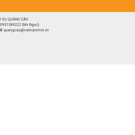
H VỤ QUẢNG CÁO
0931589222 (Ms Ngọc)
l:
quangcao@vietnammoi.vn