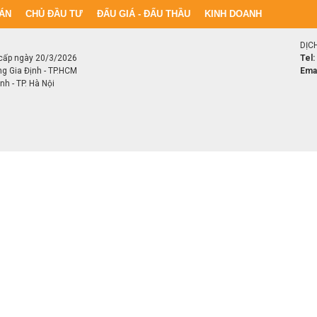
ÁN
CHỦ ĐẦU TƯ
ĐẤU GIÁ - ĐẤU THẦU
KINH DOANH
DỊC
cấp ngày 20/3/2026
Tel:
ng Gia Định - TP.HCM
Emai
h - TP. Hà Nội