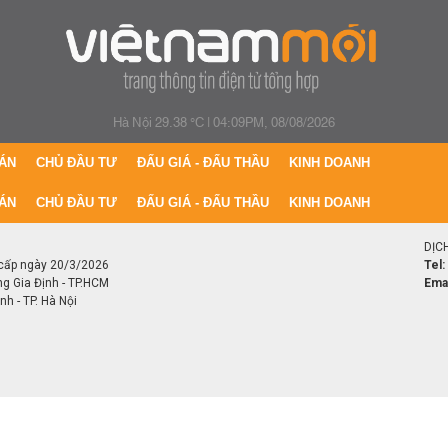
Hà Nội 29.38 °C
|
04:09PM, 08/08/2026
ÁN
CHỦ ĐẦU TƯ
ĐẤU GIÁ - ĐẤU THẦU
KINH DOANH
ÁN
CHỦ ĐẦU TƯ
ĐẤU GIÁ - ĐẤU THẦU
KINH DOANH
DỊC
cấp ngày 20/3/2026
Tel:
ng Gia Định - TP.HCM
Emai
h - TP. Hà Nội