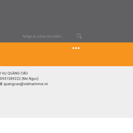
H VỤ QUẢNG CÁO
0931589222 (Ms Ngọc)
l:
quangcao@vietnammoi.vn