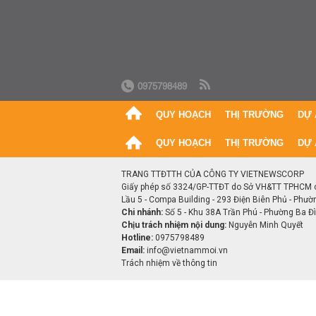
0975798489
QUY HOẠCH
THỊ TRƯỜNG
DỰ 
QUY HOẠCH
THỊ TRƯỜNG
DỰ 
TRANG TTĐTTH CỦA CÔNG TY VIETNEWSCORP
Giấy phép số 3324/GP-TTĐT do Sở VH&TT TPHCM 
Lầu 5 - Compa Building - 293 Điện Biên Phủ - Phườ
Chi nhánh:
Số 5 - Khu 38A Trần Phú - Phường Ba Đìn
Chịu trách nhiệm nội dung:
Nguyễn Minh Quyết
Hotline:
0975798489
Email:
info@vietnammoi.vn
Trách nhiệm về thông tin