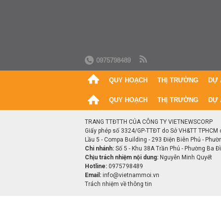
0975798489
QUY HOẠCH
THỊ TRƯỜNG
DỰ 
QUY HOẠCH
THỊ TRƯỜNG
DỰ 
TRANG TTĐTTH CỦA CÔNG TY VIETNEWSCORP
Giấy phép số 3324/GP-TTĐT do Sở VH&TT TPHCM 
Lầu 5 - Compa Building - 293 Điện Biên Phủ - Phườ
Chi nhánh:
Số 5 - Khu 38A Trần Phú - Phường Ba Đìn
Chịu trách nhiệm nội dung:
Nguyễn Minh Quyết
Hotline:
0975798489
Email:
info@vietnammoi.vn
Trách nhiệm về thông tin