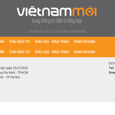
Hà Nội 27.45 °C
|
01:27AM, 07/08/2026
ÁN
CHỦ ĐẦU TƯ
ĐẤU GIÁ - ĐẤU THẦU
KINH DOANH
ÁN
CHỦ ĐẦU TƯ
ĐẤU GIÁ - ĐẤU THẦU
KINH DOANH
DỊC
cấp ngày 20/3/2026
Tel:
ng Gia Định - TP.HCM
Emai
h - TP. Hà Nội