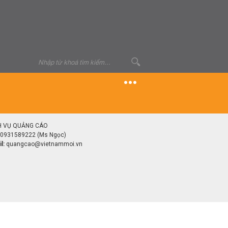
H VỤ QUẢNG CÁO
0931589222 (Ms Ngọc)
l:
quangcao@vietnammoi.vn