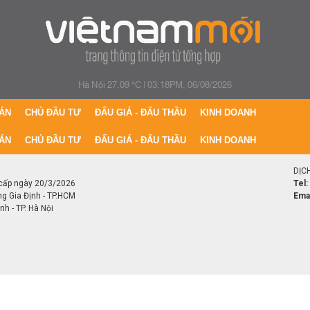
Hà Nội 27.09 °C
|
03:18PM, 06/08/2026
ÁN
CHỦ ĐẦU TƯ
ĐẤU GIÁ - ĐẤU THẦU
KINH DOANH
ÁN
CHỦ ĐẦU TƯ
ĐẤU GIÁ - ĐẤU THẦU
KINH DOANH
DỊC
cấp ngày 20/3/2026
Tel:
ng Gia Định - TP.HCM
Emai
h - TP. Hà Nội