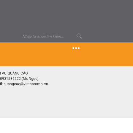
H VỤ QUẢNG CÁO
0931589222 (Ms Ngọc)
l:
quangcao@vietnammoi.vn