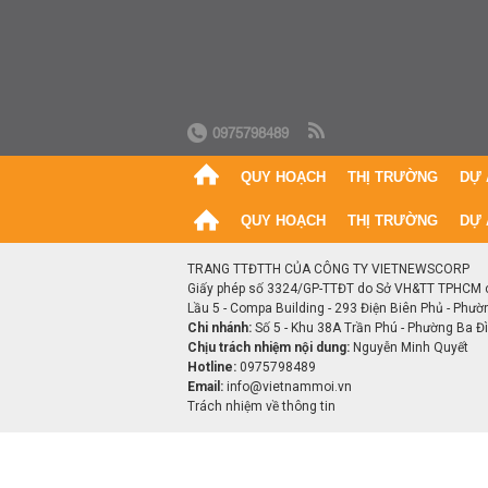
0975798489
QUY HOẠCH
THỊ TRƯỜNG
DỰ 
QUY HOẠCH
THỊ TRƯỜNG
DỰ 
TRANG TTĐTTH CỦA CÔNG TY VIETNEWSCORP
Giấy phép số 3324/GP-TTĐT do Sở VH&TT TPHCM 
Lầu 5 - Compa Building - 293 Điện Biên Phủ - Phườ
Chi nhánh:
Số 5 - Khu 38A Trần Phú - Phường Ba Đìn
Chịu trách nhiệm nội dung:
Nguyễn Minh Quyết
Hotline:
0975798489
Email:
info@vietnammoi.vn
Trách nhiệm về thông tin