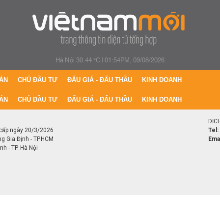
Hà Nội 30.44 °C
|
01:54PM, 09/08/2026
ÁN
CHỦ ĐẦU TƯ
ĐẤU GIÁ - ĐẤU THẦU
KINH DOANH
ÁN
CHỦ ĐẦU TƯ
ĐẤU GIÁ - ĐẤU THẦU
KINH DOANH
DỊC
cấp ngày 20/3/2026
Tel:
ng Gia Định - TP.HCM
Emai
h - TP. Hà Nội