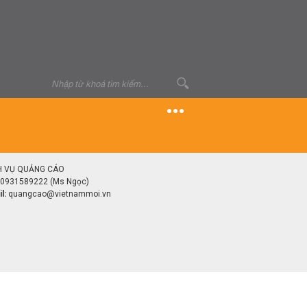
H VỤ QUẢNG CÁO
0931589222 (Ms Ngọc)
l:
quangcao@vietnammoi.vn