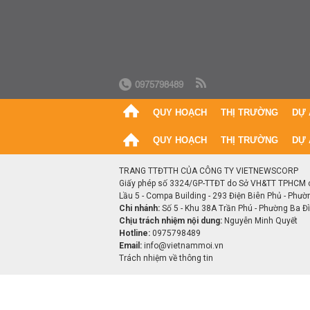
0975798489
QUY HOẠCH
THỊ TRƯỜNG
DỰ 
QUY HOẠCH
THỊ TRƯỜNG
DỰ 
TRANG TTĐTTH CỦA CÔNG TY VIETNEWSCORP
Giấy phép số 3324/GP-TTĐT do Sở VH&TT TPHCM 
Lầu 5 - Compa Building - 293 Điện Biên Phủ - Phườ
Chi nhánh:
Số 5 - Khu 38A Trần Phú - Phường Ba Đìn
Chịu trách nhiệm nội dung:
Nguyễn Minh Quyết
Hotline:
0975798489
Email:
info@vietnammoi.vn
Trách nhiệm về thông tin