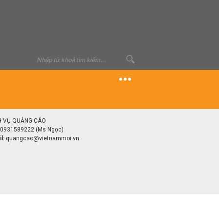
H VỤ QUẢNG CÁO
0931589222 (Ms Ngọc)
l:
quangcao@vietnammoi.vn