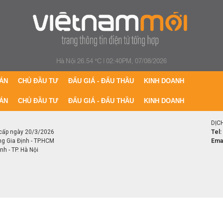
Hà Nội 26.54 °C
|
02:40PM, 07/08/2026
ÁN
CHỦ ĐẦU TƯ
ĐẤU GIÁ - ĐẤU THẦU
KINH DOANH
ÁN
CHỦ ĐẦU TƯ
ĐẤU GIÁ - ĐẤU THẦU
KINH DOANH
DỊC
cấp ngày 20/3/2026
Tel:
ng Gia Định - TP.HCM
Emai
h - TP. Hà Nội