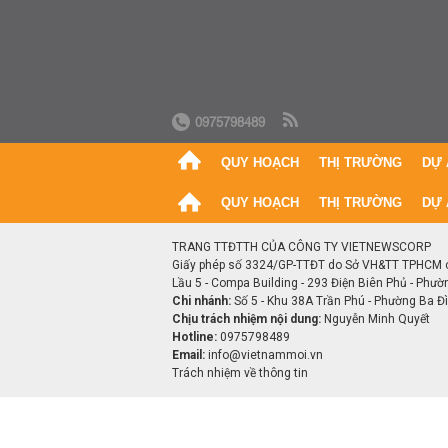
0975798489
QUY HOẠCH
THỊ TRƯỜNG
DỰ 
QUY HOẠCH
THỊ TRƯỜNG
DỰ 
TRANG TTĐTTH CỦA CÔNG TY VIETNEWSCORP
Giấy phép số 3324/GP-TTĐT do Sở VH&TT TPHCM 
Lầu 5 - Compa Building - 293 Điện Biên Phủ - Phườ
Chi nhánh:
Số 5 - Khu 38A Trần Phú - Phường Ba Đìn
Chịu trách nhiệm nội dung:
Nguyễn Minh Quyết
Hotline:
0975798489
Email:
info@vietnammoi.vn
Trách nhiệm về thông tin