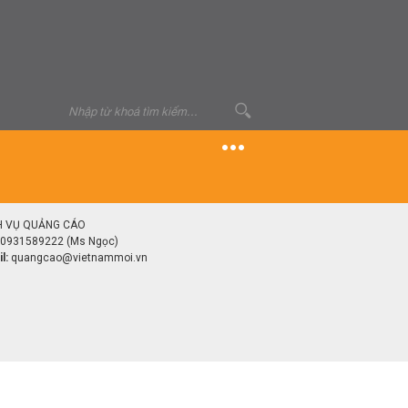
H VỤ QUẢNG CÁO
0931589222 (Ms Ngọc)
l:
quangcao@vietnammoi.vn