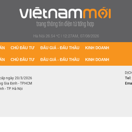
Hà Nội 26.54 °C
|
12:27AM, 07/08/2026
ÁN
CHỦ ĐẦU TƯ
ĐẤU GIÁ - ĐẤU THẦU
KINH DOANH
ÁN
CHỦ ĐẦU TƯ
ĐẤU GIÁ - ĐẤU THẦU
KINH DOANH
DỊC
cấp ngày 20/3/2026
Tel:
ng Gia Định - TP.HCM
Emai
h - TP. Hà Nội