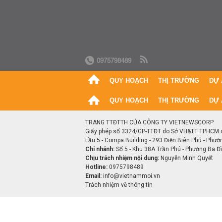
0975798489
QUY HOẠCH
THỊ TRƯỜNG
DỰ 
QUY HOẠCH
THỊ TRƯỜNG
DỰ 
TRANG TTĐTTH CỦA CÔNG TY VIETNEWSCORP
Giấy phép số 3324/GP-TTĐT do Sở VH&TT TPHCM 
Lầu 5 - Compa Building - 293 Điện Biên Phủ - Phườ
Chi nhánh:
Số 5 - Khu 38A Trần Phú - Phường Ba Đìn
Chịu trách nhiệm nội dung:
Nguyễn Minh Quyết
Hotline:
0975798489
Email:
info@vietnammoi.vn
Trách nhiệm về thông tin