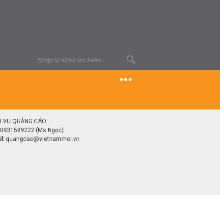
H VỤ QUẢNG CÁO
0931589222 (Ms Ngọc)
l:
quangcao@vietnammoi.vn