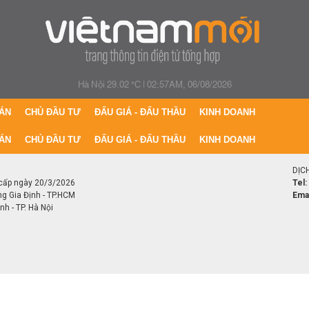
Hà Nội 29.02 °C
|
02:57AM, 06/08/2026
ÁN
CHỦ ĐẦU TƯ
ĐẤU GIÁ - ĐẤU THẦU
KINH DOANH
ÁN
CHỦ ĐẦU TƯ
ĐẤU GIÁ - ĐẤU THẦU
KINH DOANH
DỊC
cấp ngày 20/3/2026
Tel:
ng Gia Định - TP.HCM
Emai
h - TP. Hà Nội