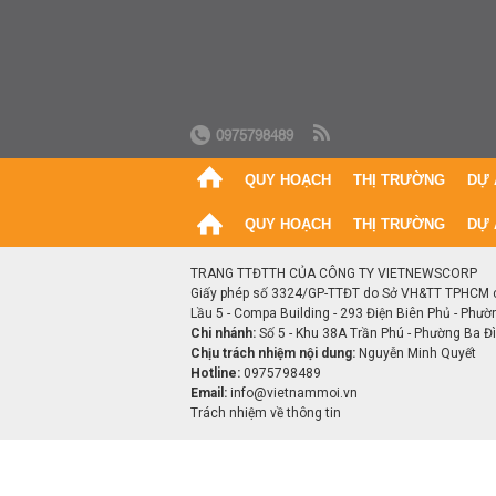
0975798489
QUY HOẠCH
THỊ TRƯỜNG
DỰ 
QUY HOẠCH
THỊ TRƯỜNG
DỰ 
TRANG TTĐTTH CỦA CÔNG TY VIETNEWSCORP
Giấy phép số 3324/GP-TTĐT do Sở VH&TT TPHCM 
Lầu 5 - Compa Building - 293 Điện Biên Phủ - Phườ
Chi nhánh:
Số 5 - Khu 38A Trần Phú - Phường Ba Đìn
Chịu trách nhiệm nội dung:
Nguyễn Minh Quyết
Hotline:
0975798489
Email:
info@vietnammoi.vn
Trách nhiệm về thông tin