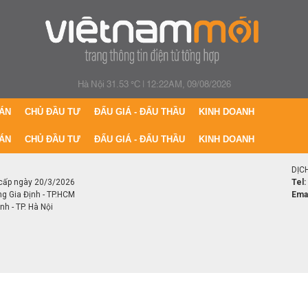
Hà Nội 31.53 °C
|
12:22AM, 09/08/2026
ÁN
CHỦ ĐẦU TƯ
ĐẤU GIÁ - ĐẤU THẦU
KINH DOANH
ÁN
CHỦ ĐẦU TƯ
ĐẤU GIÁ - ĐẤU THẦU
KINH DOANH
DỊC
cấp ngày 20/3/2026
Tel:
ng Gia Định - TP.HCM
Emai
h - TP. Hà Nội