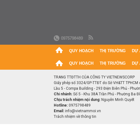
0975798489
QUY HOẠCH
THỊ TRƯỜNG
DỰ 
QUY HOẠCH
THỊ TRƯỜNG
DỰ 
TRANG TTĐTTH CỦA CÔNG TY VIETNEWSCORP
Giấy phép số 3324/GP-TTĐT do Sở VH&TT TPHCM 
Lầu 5 - Compa Building - 293 Điện Biên Phủ - Phườ
Chi nhánh:
Số 5 - Khu 38A Trần Phú - Phường Ba Đìn
Chịu trách nhiệm nội dung:
Nguyễn Minh Quyết
Hotline:
0975798489
Email:
info@vietnammoi.vn
Trách nhiệm về thông tin