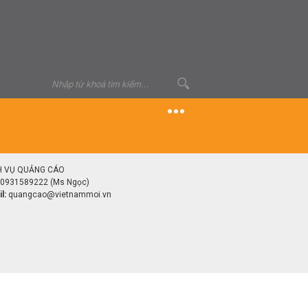
H VỤ QUẢNG CÁO
0931589222 (Ms Ngọc)
l:
quangcao@vietnammoi.vn