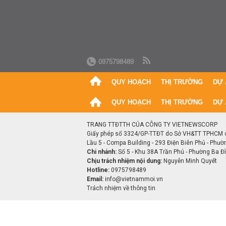
0975798489
QUY HOẠCH
THỊ TRƯỜNG
DỰ 
QUY HOẠCH
THỊ TRƯỜNG
DỰ 
TRANG TTĐTTH CỦA CÔNG TY VIETNEWSCORP
Giấy phép số 3324/GP-TTĐT do Sở VH&TT TPHCM 
Lầu 5 - Compa Building - 293 Điện Biên Phủ - Phườ
Chi nhánh:
Số 5 - Khu 38A Trần Phú - Phường Ba Đìn
Chịu trách nhiệm nội dung:
Nguyễn Minh Quyết
Hotline:
0975798489
Email:
info@vietnammoi.vn
Trách nhiệm về thông tin