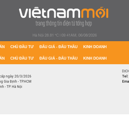
Hà Nội 28.81 °C
|
09:41AM, 06/08/2026
ÁN
CHỦ ĐẦU TƯ
ĐẤU GIÁ - ĐẤU THẦU
KINH DOANH
ÁN
CHỦ ĐẦU TƯ
ĐẤU GIÁ - ĐẤU THẦU
KINH DOANH
DỊC
cấp ngày 20/3/2026
Tel:
ng Gia Định - TP.HCM
Emai
h - TP. Hà Nội