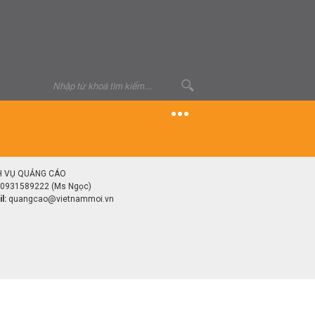
H VỤ QUẢNG CÁO
0931589222 (Ms Ngọc)
l:
quangcao@vietnammoi.vn