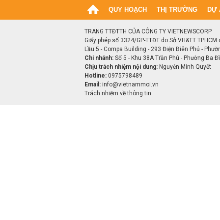
QUY HOẠCH
THỊ TRƯỜNG
DỰ 
TRANG TTĐTTH CỦA CÔNG TY VIETNEWSCORP
Giấy phép số 3324/GP-TTĐT do Sở VH&TT TPHCM 
Lầu 5 - Compa Building - 293 Điện Biên Phủ - Phườ
Chi nhánh:
Số 5 - Khu 38A Trần Phú - Phường Ba Đìn
Chịu trách nhiệm nội dung:
Nguyễn Minh Quyết
Hotline:
0975798489
Email:
info@vietnammoi.vn
Trách nhiệm về thông tin