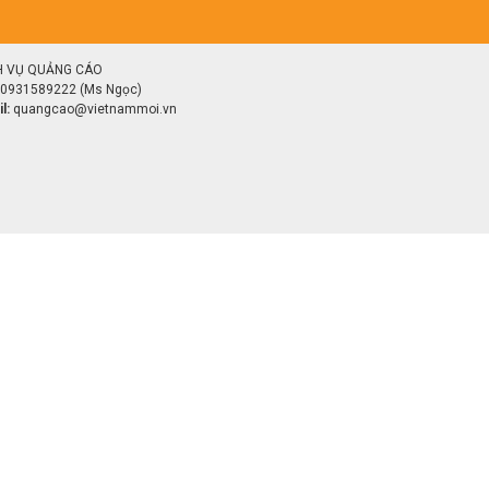
H VỤ QUẢNG CÁO
0931589222 (Ms Ngọc)
l:
quangcao@vietnammoi.vn