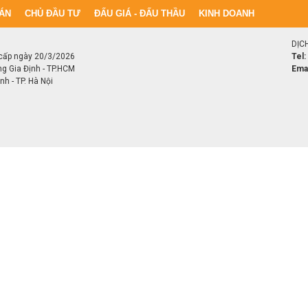
ÁN
CHỦ ĐẦU TƯ
ĐẤU GIÁ - ĐẤU THẦU
KINH DOANH
DỊC
cấp ngày 20/3/2026
Tel:
ng Gia Định - TP.HCM
Emai
h - TP. Hà Nội