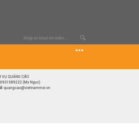
H VỤ QUẢNG CÁO
0931589222 (Ms Ngọc)
l:
quangcao@vietnammoi.vn