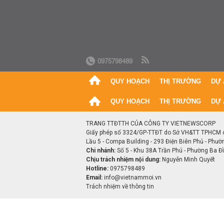
0975798489
QUY HOẠCH
THỊ TRƯỜNG
DỰ 
QUY HOẠCH
THỊ TRƯỜNG
DỰ 
TRANG TTĐTTH CỦA CÔNG TY VIETNEWSCORP
Giấy phép số 3324/GP-TTĐT do Sở VH&TT TPHCM 
Lầu 5 - Compa Building - 293 Điện Biên Phủ - Phườ
Chi nhánh:
Số 5 - Khu 38A Trần Phú - Phường Ba Đìn
Chịu trách nhiệm nội dung:
Nguyễn Minh Quyết
Hotline:
0975798489
Email:
info@vietnammoi.vn
Trách nhiệm về thông tin