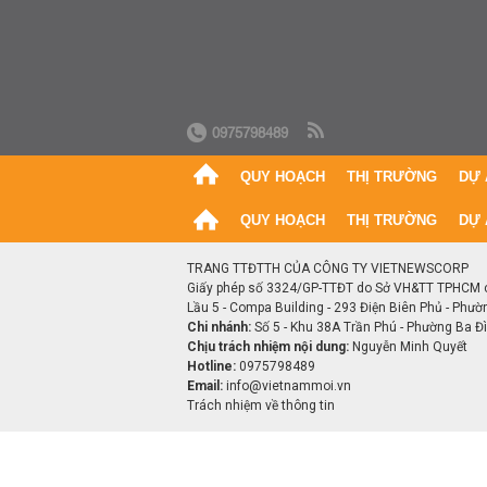
0975798489
QUY HOẠCH
THỊ TRƯỜNG
DỰ 
QUY HOẠCH
THỊ TRƯỜNG
DỰ 
TRANG TTĐTTH CỦA CÔNG TY VIETNEWSCORP
Giấy phép số 3324/GP-TTĐT do Sở VH&TT TPHCM 
Lầu 5 - Compa Building - 293 Điện Biên Phủ - Phườ
Chi nhánh:
Số 5 - Khu 38A Trần Phú - Phường Ba Đìn
Chịu trách nhiệm nội dung:
Nguyễn Minh Quyết
Hotline:
0975798489
Email:
info@vietnammoi.vn
Trách nhiệm về thông tin