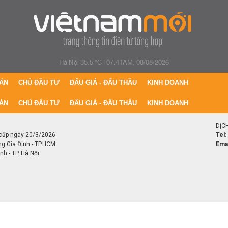
Hà Nội 35.5 °C
|
07:41AM, 08/08/2026
ÁN
CHỦ ĐẦU TƯ
ĐẤU GIÁ - ĐẤU THẦU
KINH DOANH
ÁN
CHỦ ĐẦU TƯ
ĐẤU GIÁ - ĐẤU THẦU
KINH DOANH
DỊC
cấp ngày 20/3/2026
Tel:
ng Gia Định - TP.HCM
Emai
h - TP. Hà Nội