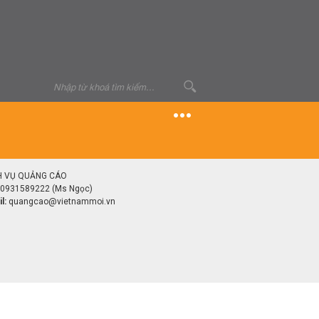
H VỤ QUẢNG CÁO
0931589222 (Ms Ngọc)
l:
quangcao@vietnammoi.vn