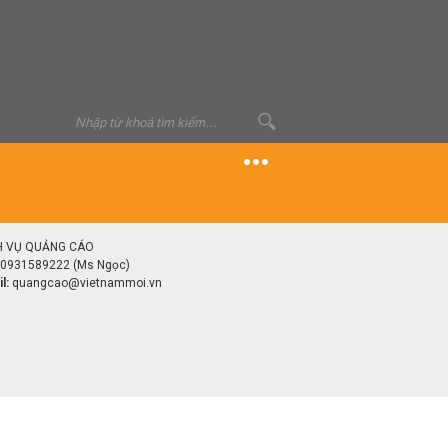
H VỤ QUẢNG CÁO
0931589222 (Ms Ngọc)
l:
quangcao@vietnammoi.vn