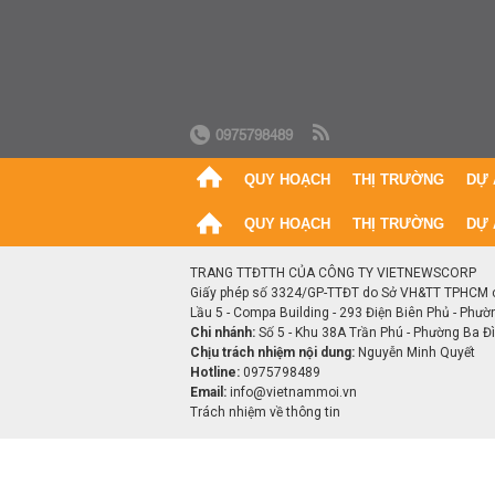
0975798489
QUY HOẠCH
THỊ TRƯỜNG
DỰ 
QUY HOẠCH
THỊ TRƯỜNG
DỰ 
TRANG TTĐTTH CỦA CÔNG TY VIETNEWSCORP
Giấy phép số 3324/GP-TTĐT do Sở VH&TT TPHCM 
Lầu 5 - Compa Building - 293 Điện Biên Phủ - Phườ
Chi nhánh:
Số 5 - Khu 38A Trần Phú - Phường Ba Đìn
Chịu trách nhiệm nội dung:
Nguyễn Minh Quyết
Hotline:
0975798489
Email:
info@vietnammoi.vn
Trách nhiệm về thông tin