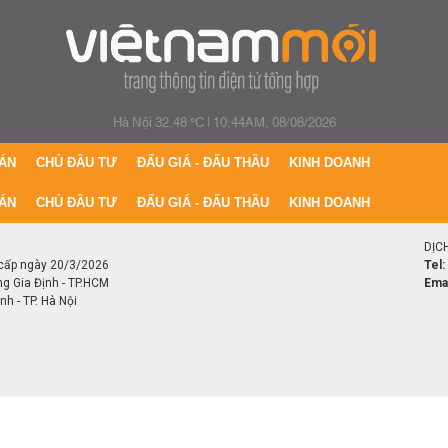
Hà Nội 32.48 °C
|
10:44AM, 08/08/2026
ÁN
CHỦ ĐẦU TƯ
ĐẤU GIÁ - ĐẤU THẦU
KINH DOANH
ÁN
CHỦ ĐẦU TƯ
ĐẤU GIÁ - ĐẤU THẦU
KINH DOANH
DỊC
cấp ngày 20/3/2026
Tel:
ng Gia Định - TP.HCM
Emai
h - TP. Hà Nội