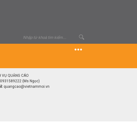
H VỤ QUẢNG CÁO
0931589222 (Ms Ngọc)
l:
quangcao@vietnammoi.vn