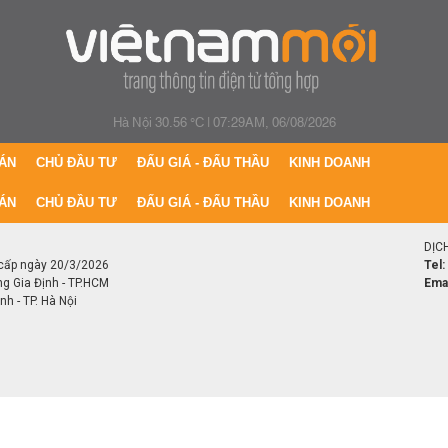
Hà Nội 30.56 °C
|
07:29AM, 06/08/2026
ÁN
CHỦ ĐẦU TƯ
ĐẤU GIÁ - ĐẤU THẦU
KINH DOANH
ÁN
CHỦ ĐẦU TƯ
ĐẤU GIÁ - ĐẤU THẦU
KINH DOANH
DỊC
cấp ngày 20/3/2026
Tel:
ng Gia Định - TP.HCM
Emai
h - TP. Hà Nội