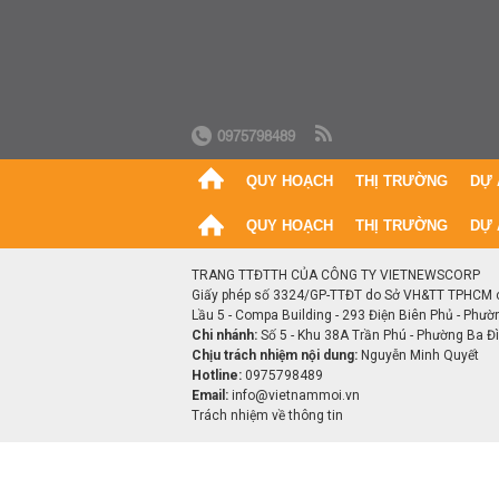
0975798489
QUY HOẠCH
THỊ TRƯỜNG
DỰ 
QUY HOẠCH
THỊ TRƯỜNG
DỰ 
TRANG TTĐTTH CỦA CÔNG TY VIETNEWSCORP
Giấy phép số 3324/GP-TTĐT do Sở VH&TT TPHCM 
Lầu 5 - Compa Building - 293 Điện Biên Phủ - Phườ
Chi nhánh:
Số 5 - Khu 38A Trần Phú - Phường Ba Đìn
Chịu trách nhiệm nội dung:
Nguyễn Minh Quyết
Hotline:
0975798489
Email:
info@vietnammoi.vn
Trách nhiệm về thông tin