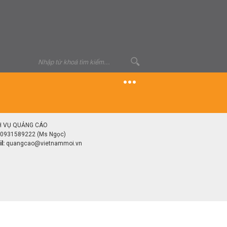
H VỤ QUẢNG CÁO
0931589222 (Ms Ngọc)
l:
quangcao@vietnammoi.vn