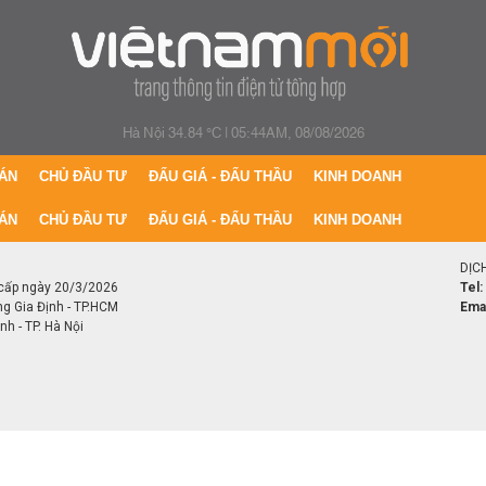
Hà Nội 34.84 °C
|
05:44AM, 08/08/2026
ÁN
CHỦ ĐẦU TƯ
ĐẤU GIÁ - ĐẤU THẦU
KINH DOANH
ÁN
CHỦ ĐẦU TƯ
ĐẤU GIÁ - ĐẤU THẦU
KINH DOANH
DỊC
cấp ngày 20/3/2026
Tel:
ng Gia Định - TP.HCM
Emai
h - TP. Hà Nội