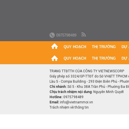
0975798489
QUY HOẠCH
THỊ TRƯỜNG
DỰ 
QUY HOẠCH
THỊ TRƯỜNG
DỰ 
TRANG TTĐTTH CỦA CÔNG TY VIETNEWSCORP
Giấy phép số 3324/GP-TTĐT do Sở VH&TT TPHCM 
Lầu 5 - Compa Building - 293 Điện Biên Phủ - Phườ
Chi nhánh:
Số 5 - Khu 38A Trần Phú - Phường Ba Đìn
Chịu trách nhiệm nội dung:
Nguyễn Minh Quyết
Hotline:
0975798489
Email:
info@vietnammoi.vn
Trách nhiệm về thông tin