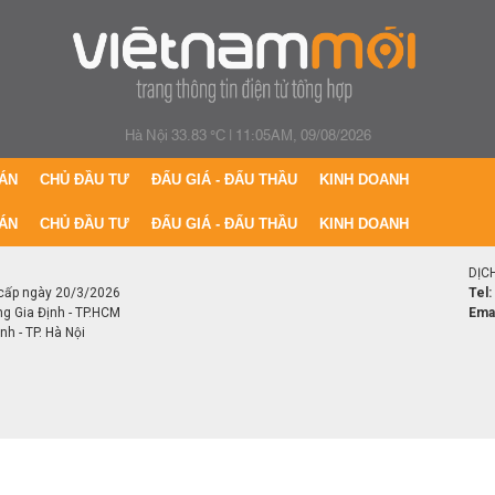
Hà Nội 33.83 °C
|
11:05AM, 09/08/2026
ÁN
CHỦ ĐẦU TƯ
ĐẤU GIÁ - ĐẤU THẦU
KINH DOANH
ÁN
CHỦ ĐẦU TƯ
ĐẤU GIÁ - ĐẤU THẦU
KINH DOANH
DỊC
cấp ngày 20/3/2026
Tel:
ng Gia Định - TP.HCM
Emai
h - TP. Hà Nội