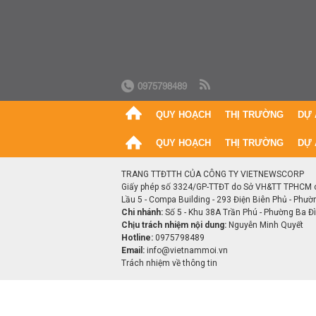
0975798489
QUY HOẠCH
THỊ TRƯỜNG
DỰ 
QUY HOẠCH
THỊ TRƯỜNG
DỰ 
TRANG TTĐTTH CỦA CÔNG TY VIETNEWSCORP
Giấy phép số 3324/GP-TTĐT do Sở VH&TT TPHCM 
Lầu 5 - Compa Building - 293 Điện Biên Phủ - Phườ
Chi nhánh:
Số 5 - Khu 38A Trần Phú - Phường Ba Đìn
Chịu trách nhiệm nội dung:
Nguyễn Minh Quyết
Hotline:
0975798489
Email:
info@vietnammoi.vn
Trách nhiệm về thông tin