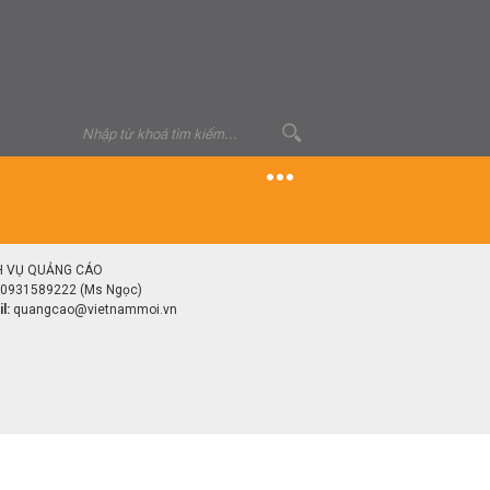
H VỤ QUẢNG CÁO
0931589222 (Ms Ngọc)
l:
quangcao@vietnammoi.vn