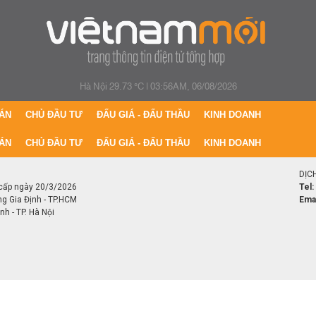
Hà Nội 29.73 °C
|
03:56AM, 06/08/2026
ÁN
CHỦ ĐẦU TƯ
ĐẤU GIÁ - ĐẤU THẦU
KINH DOANH
ÁN
CHỦ ĐẦU TƯ
ĐẤU GIÁ - ĐẤU THẦU
KINH DOANH
DỊC
cấp ngày 20/3/2026
Tel:
ng Gia Định - TP.HCM
Emai
h - TP. Hà Nội