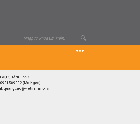
H VỤ QUẢNG CÁO
0931589222 (Ms Ngọc)
l:
quangcao@vietnammoi.vn