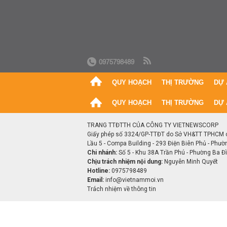
0975798489
QUY HOẠCH
THỊ TRƯỜNG
DỰ 
QUY HOẠCH
THỊ TRƯỜNG
DỰ 
TRANG TTĐTTH CỦA CÔNG TY VIETNEWSCORP
Giấy phép số 3324/GP-TTĐT do Sở VH&TT TPHCM 
Lầu 5 - Compa Building - 293 Điện Biên Phủ - Phườ
Chi nhánh:
Số 5 - Khu 38A Trần Phú - Phường Ba Đìn
Chịu trách nhiệm nội dung:
Nguyễn Minh Quyết
Hotline:
0975798489
Email:
info@vietnammoi.vn
Trách nhiệm về thông tin