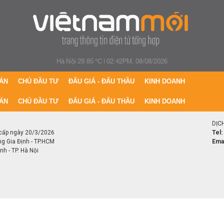
Hà Nội 29.85 °C
|
02:42PM, 08/08/2026
ÁN
CHỦ ĐẦU TƯ
ĐẤU GIÁ - ĐẤU THẦU
KINH DOANH
ÁN
CHỦ ĐẦU TƯ
ĐẤU GIÁ - ĐẤU THẦU
KINH DOANH
DỊC
cấp ngày 20/3/2026
Tel:
ng Gia Định - TP.HCM
Emai
h - TP. Hà Nội