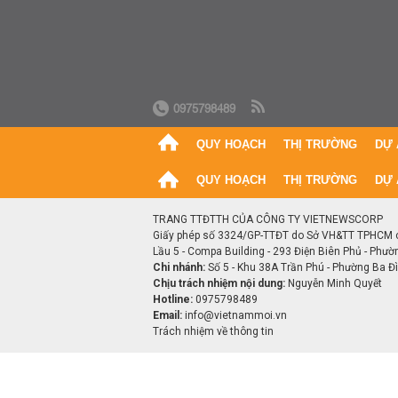
0975798489
QUY HOẠCH
THỊ TRƯỜNG
DỰ 
QUY HOẠCH
THỊ TRƯỜNG
DỰ 
TRANG TTĐTTH CỦA CÔNG TY VIETNEWSCORP
Giấy phép số 3324/GP-TTĐT do Sở VH&TT TPHCM 
Lầu 5 - Compa Building - 293 Điện Biên Phủ - Phườ
Chi nhánh:
Số 5 - Khu 38A Trần Phú - Phường Ba Đìn
Chịu trách nhiệm nội dung:
Nguyễn Minh Quyết
Hotline:
0975798489
Email:
info@vietnammoi.vn
Trách nhiệm về thông tin