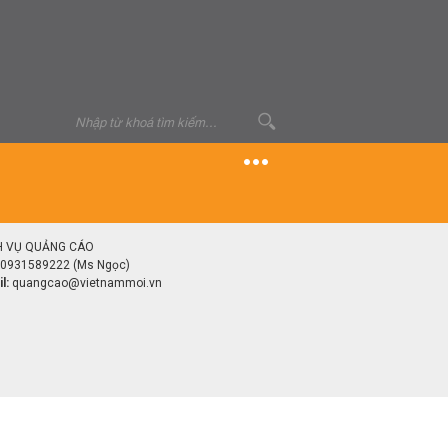
H VỤ QUẢNG CÁO
0931589222 (Ms Ngọc)
l:
quangcao@vietnammoi.vn