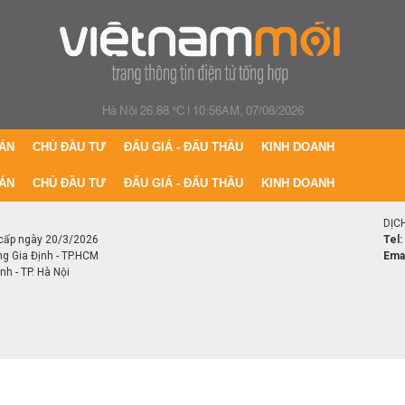
Hà Nội 26.88 °C
|
10:56AM, 07/08/2026
ÁN
CHỦ ĐẦU TƯ
ĐẤU GIÁ - ĐẤU THẦU
KINH DOANH
ÁN
CHỦ ĐẦU TƯ
ĐẤU GIÁ - ĐẤU THẦU
KINH DOANH
DỊC
cấp ngày 20/3/2026
Tel:
ng Gia Định - TP.HCM
Emai
h - TP. Hà Nội