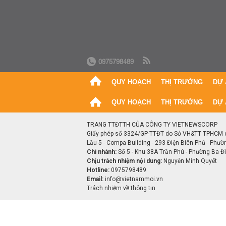
0975798489
QUY HOẠCH
THỊ TRƯỜNG
DỰ 
QUY HOẠCH
THỊ TRƯỜNG
DỰ 
TRANG TTĐTTH CỦA CÔNG TY VIETNEWSCORP
Giấy phép số 3324/GP-TTĐT do Sở VH&TT TPHCM 
Lầu 5 - Compa Building - 293 Điện Biên Phủ - Phườ
Chi nhánh:
Số 5 - Khu 38A Trần Phú - Phường Ba Đìn
Chịu trách nhiệm nội dung:
Nguyễn Minh Quyết
Hotline:
0975798489
Email:
info@vietnammoi.vn
Trách nhiệm về thông tin