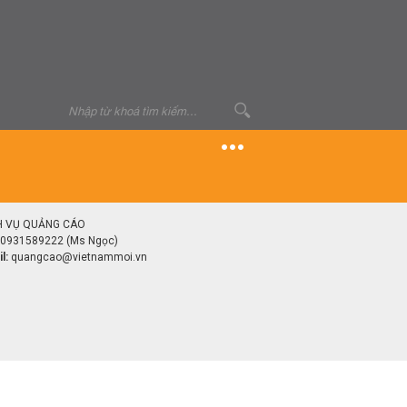
H VỤ QUẢNG CÁO
0931589222 (Ms Ngọc)
l:
quangcao@vietnammoi.vn