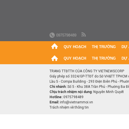
0975798489
QUY HOẠCH
THỊ TRƯỜNG
DỰ 
QUY HOẠCH
THỊ TRƯỜNG
DỰ 
TRANG TTĐTTH CỦA CÔNG TY VIETNEWSCORP
Giấy phép số 3324/GP-TTĐT do Sở VH&TT TPHCM 
Lầu 5 - Compa Building - 293 Điện Biên Phủ - Phườ
Chi nhánh:
Số 5 - Khu 38A Trần Phú - Phường Ba Đìn
Chịu trách nhiệm nội dung:
Nguyễn Minh Quyết
Hotline:
0975798489
Email:
info@vietnammoi.vn
Trách nhiệm về thông tin