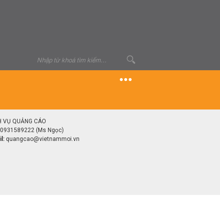
H VỤ QUẢNG CÁO
0931589222 (Ms Ngọc)
l:
quangcao@vietnammoi.vn