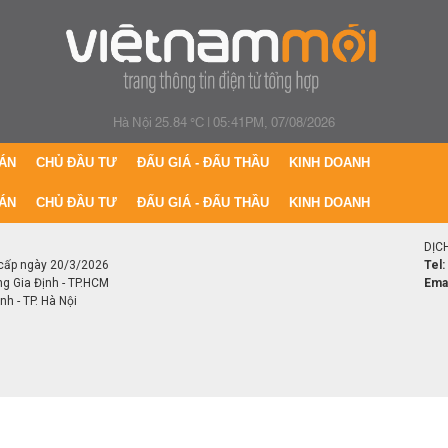
Hà Nội 25.84 °C
|
05:41PM, 07/08/2026
ÁN
CHỦ ĐẦU TƯ
ĐẤU GIÁ - ĐẤU THẦU
KINH DOANH
ÁN
CHỦ ĐẦU TƯ
ĐẤU GIÁ - ĐẤU THẦU
KINH DOANH
DỊC
cấp ngày 20/3/2026
Tel:
ng Gia Định - TP.HCM
Emai
h - TP. Hà Nội