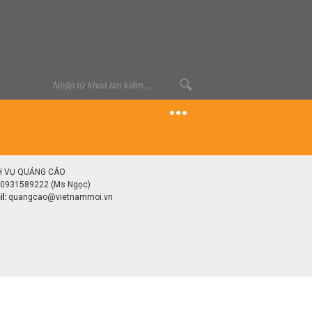
H VỤ QUẢNG CÁO
0931589222 (Ms Ngọc)
l:
quangcao@vietnammoi.vn