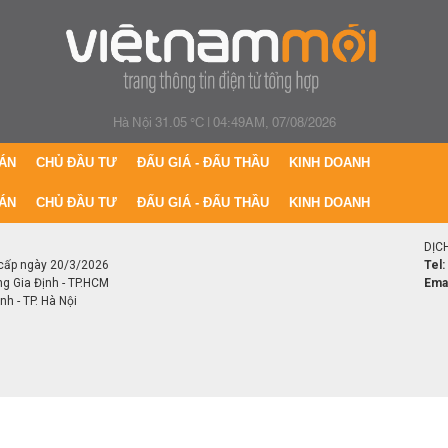
Hà Nội 31.05 °C
|
04:49AM, 07/08/2026
ÁN
CHỦ ĐẦU TƯ
ĐẤU GIÁ - ĐẤU THẦU
KINH DOANH
ÁN
CHỦ ĐẦU TƯ
ĐẤU GIÁ - ĐẤU THẦU
KINH DOANH
DỊC
cấp ngày 20/3/2026
Tel:
ng Gia Định - TP.HCM
Emai
h - TP. Hà Nội