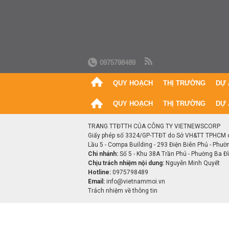
0975798489
QUY HOẠCH
THỊ TRƯỜNG
DỰ 
QUY HOẠCH
THỊ TRƯỜNG
DỰ 
TRANG TTĐTTH CỦA CÔNG TY VIETNEWSCORP
Giấy phép số 3324/GP-TTĐT do Sở VH&TT TPHCM 
Lầu 5 - Compa Building - 293 Điện Biên Phủ - Phườ
Chi nhánh:
Số 5 - Khu 38A Trần Phú - Phường Ba Đìn
Chịu trách nhiệm nội dung:
Nguyễn Minh Quyết
Hotline:
0975798489
Email:
info@vietnammoi.vn
Trách nhiệm về thông tin