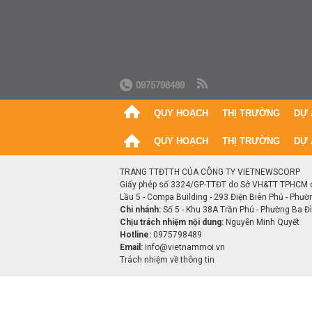
0975798489
QUY HOẠCH
THỊ TRƯỜNG
DỰ 
QUY HOẠCH
THỊ TRƯỜNG
DỰ 
TRANG TTĐTTH CỦA CÔNG TY VIETNEWSCORP
Giấy phép số 3324/GP-TTĐT do Sở VH&TT TPHCM 
Lầu 5 - Compa Building - 293 Điện Biên Phủ - Phườ
Chi nhánh:
Số 5 - Khu 38A Trần Phú - Phường Ba Đìn
Chịu trách nhiệm nội dung:
Nguyễn Minh Quyết
Hotline:
0975798489
Email:
info@vietnammoi.vn
Trách nhiệm về thông tin