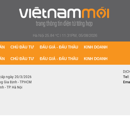
Hà Nội 25.84 °C
|
11:31PM, 05/08/2026
ÁN
CHỦ ĐẦU TƯ
ĐẤU GIÁ - ĐẤU THẦU
KINH DOANH
ÁN
CHỦ ĐẦU TƯ
ĐẤU GIÁ - ĐẤU THẦU
KINH DOANH
DỊC
cấp ngày 20/3/2026
Tel:
ng Gia Định - TP.HCM
Emai
h - TP. Hà Nội