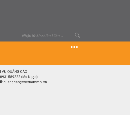
H VỤ QUẢNG CÁO
0931589222 (Ms Ngọc)
l:
quangcao@vietnammoi.vn