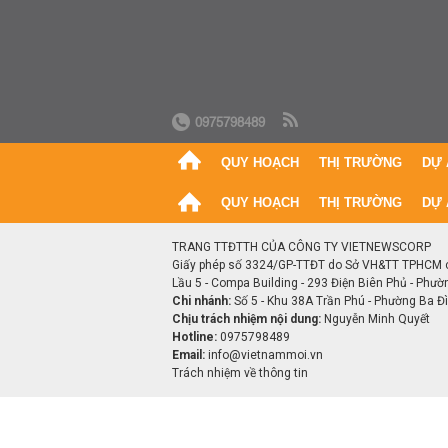
0975798489
QUY HOẠCH
THỊ TRƯỜNG
DỰ 
QUY HOẠCH
THỊ TRƯỜNG
DỰ 
TRANG TTĐTTH CỦA CÔNG TY VIETNEWSCORP
Giấy phép số 3324/GP-TTĐT do Sở VH&TT TPHCM 
Lầu 5 - Compa Building - 293 Điện Biên Phủ - Phườ
Chi nhánh:
Số 5 - Khu 38A Trần Phú - Phường Ba Đìn
Chịu trách nhiệm nội dung:
Nguyễn Minh Quyết
Hotline:
0975798489
Email:
info@vietnammoi.vn
Trách nhiệm về thông tin