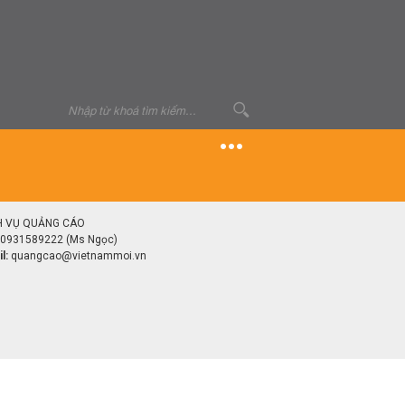
H VỤ QUẢNG CÁO
0931589222 (Ms Ngọc)
l:
quangcao@vietnammoi.vn