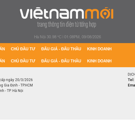
Hà Nội 30.98 °C
|
01:08PM, 09/08/2026
ÁN
CHỦ ĐẦU TƯ
ĐẤU GIÁ - ĐẤU THẦU
KINH DOANH
ÁN
CHỦ ĐẦU TƯ
ĐẤU GIÁ - ĐẤU THẦU
KINH DOANH
DỊC
cấp ngày 20/3/2026
Tel:
ng Gia Định - TP.HCM
Emai
h - TP. Hà Nội