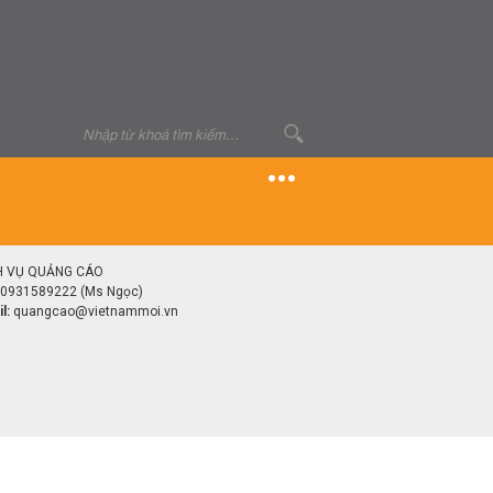
H VỤ QUẢNG CÁO
0931589222 (Ms Ngọc)
l:
quangcao@vietnammoi.vn