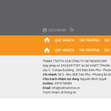
0975798489
QUY HOẠCH
THỊ TRƯỜNG
DỰ 
QUY HOẠCH
THỊ TRƯỜNG
DỰ 
TRANG TTĐTTH CỦA CÔNG TY VIETNEWSCORP
Giấy phép số 3324/GP-TTĐT do Sở VH&TT TPHCM 
Lầu 5 - Compa Building - 293 Điện Biên Phủ - Phườ
Chi nhánh:
Số 5 - Khu 38A Trần Phú - Phường Ba Đìn
Chịu trách nhiệm nội dung:
Nguyễn Minh Quyết
Hotline:
0975798489
Email:
info@vietnammoi.vn
Trách nhiệm về thông tin