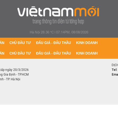
Hà Nội 28.36 °C
|
07:14PM, 08/08/2026
ÁN
CHỦ ĐẦU TƯ
ĐẤU GIÁ - ĐẤU THẦU
KINH DOANH
ÁN
CHỦ ĐẦU TƯ
ĐẤU GIÁ - ĐẤU THẦU
KINH DOANH
DỊC
cấp ngày 20/3/2026
Tel:
ng Gia Định - TP.HCM
Emai
h - TP. Hà Nội